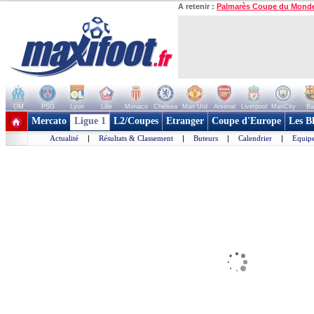
A retenir :
Palmarès Coupe du Mond
OM
PSG
Lyon
Lille
Monaco
Chelsea
Man Utd
Arsenal
Liverpool
ManCity
Ba
+ de clubs
Mercato
Ligue 1
L2/Coupes
Etranger
Coupe d'Europe
Les B
Actualité
|
Résultats & Classement
|
Buteurs
|
Calendrier
|
Equipe