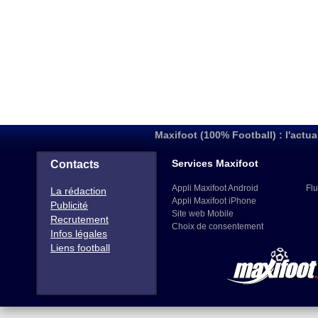
Maxifoot (100% Football) : l'actua
Services Maxifoot
Contacts
Appli Maxifoot Android
Flu
La rédaction
Appli Maxifoot iPhone
Publicité
Site web Mobile
Recrutement
Choix de consentement
Infos légales
Liens football