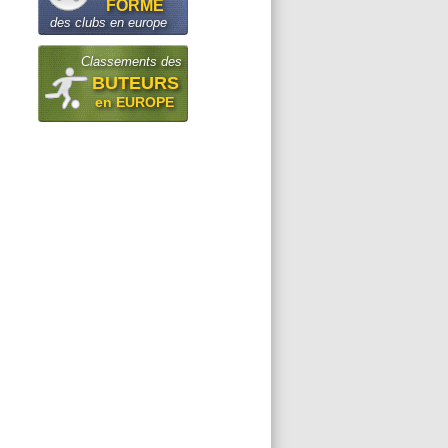
FORME
des clubs en europe
Classements des
BUTEURS
en EUROPE