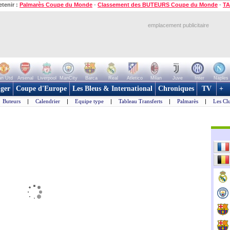
etenir :
Palmarès Coupe du Monde
-
Classement des BUTEURS Coupe du Monde
-
TA
emplacement publicitaire
n Utd
Arsenal
Liverpool
ManCity
Barca
Real
Atletico
Milan
Juve
Inter
Naples
ger
Coupe d'Europe
Les Bleus & International
Chroniques
TV
+
Buteurs
|
Calendrier
|
Equipe type
|
Tableau Transferts
|
Palmarès
|
Les Cl