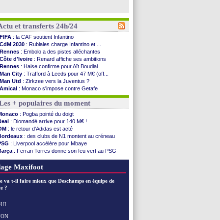
Actu et transferts 24h/24
FIFA
: la CAF soutient Infantino
CdM 2030
: Rubiales charge Infantino et ...
Rennes
: Embolo a des pistes alléchantes
Côte d'Ivoire
: Renard affiche ses ambitions
Rennes
: Haise confirme pour Aït Boudlal
Man City
: Trafford à Leeds pour 47 M€ (off...
Man Utd
: Zirkzee vers la Juventus ?
Amical
: Monaco s'impose contre Getafe
Nantes
: Der Zakarian et sa relation avec Kita
Les + populaires du moment
OM
: le club prêt à libérer Kondogbia ?
Monaco
: le message touchant d'Akliouche
Monaco
: Pogba pointé du doigt
FIFA
: Tebas en remet une couche
Real
: Diomandé arrive pour 140 M€ !
FIFA
: l'UEFA maintient la pression
OM
: le retour d'Adidas est acté
PSG
: Tebas encense Luis Enrique
Bordeaux
: des clubs de N1 montent au créneau
Real
: Vinicius jusqu'en 2032 (officiel)
PSG
: Liverpool accélère pour Mbaye
Lyon
: Mangala va rejoindre Getafe
Barça
: Ferran Torres donne son feu vert au PSG
OM
: une offre refusée pour Aguerd
PSG
: Luis Enrique satisfait malgré tout
Real
: c'est confirmé pour Vinicius
Man City
: Rodri préfère le Barça au Real !
age Maxifoot
Troyes
: Junior Diaz jusqu'en 2030 (officiel)
PSG
: Akliouche a signé (officiel)
e va t-il faire mieux que Deschamps en équipe de
OM
: une offre pour Bulka
e ?
PSG
: contrat signé pour Akliouche
Ouganda
: Owori battu à mort à Kampala
UI
Arsenal
: Arteta veut créer une dynastie
NON
Voir les brèves précédentes