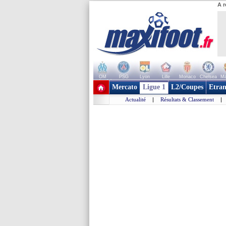
A r
OM
PSG
Lyon
Lille
Monaco
Chelsea
Ma
+ de clubs
Mercato
Ligue 1
L2/Coupes
Etran
Actualité
|
Résultats & Classement
|