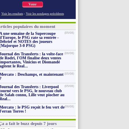
Voter
Voir les resultats
-
Voir les sondages précédents
articles populaires du moment
(05/08)
A une semaine de la Supercoupe
d'Europe, le PSG rate sa rentrée -
Débrief et NOTES des joueurs
(Majorque 3-0 PSG)
(06/08)
Journal des Transferts : la volte-face
de Rodri, l'OM finalise deux ventes
importantes, Vinicius et Diomandé
agitent le Real...
(05/08)
Mercato : Deschamps, et maintenant
?
(05/08)
Journal des Transferts : Liverpool
tourné vers le PSG, le nouveau club
de Salah connu, Lille veut piocher au
Real...
(06/08)
Mercato : le PSG reçoit le feu vert de
Ferran Torres !
Ça a fait le buzz depuis 7 jours