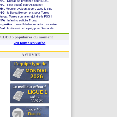
PSG
: Dupraz se prononce pour la LdC
PSG
: c'est bouclé pour Akliouche !
OM
: Meunier avait un accord avec le club
PSG
: le Barça fixe son prix pour Torres
Barça
: Torres souhaite rejoindre le PSG !
FIFA
: Infantino sollicite Trump
Argentine
: quand Medina recadre... sa mère
Real
: le démenti de Leipzig pour Diomandé
OM
: Paixão attire un 2e club anglais
FIFA
: le conseiller d'Infantino démissionne !
VIDEOS populaires du moment
Voir toutes les vidéos
A SUIVRE
L'equipe type de
MONDIAL
2026
Le meilleur effectif
LIGUE 1
saison
2025-26
Indice MF :
l'état de