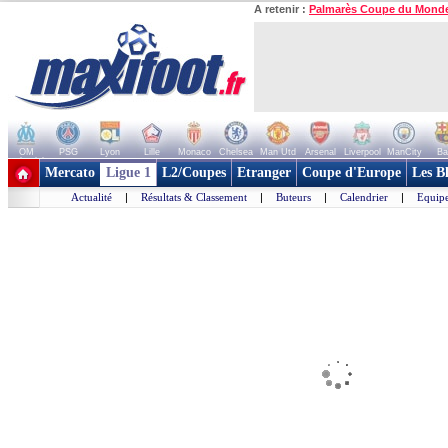
A retenir :
Palmarès Coupe du Mond
OM
PSG
Lyon
Lille
Monaco
Chelsea
Man Utd
Arsenal
Liverpool
ManCity
Ba
+ de clubs
Mercato
Ligue 1
L2/Coupes
Etranger
Coupe d'Europe
Les B
Actualité
|
Résultats & Classement
|
Buteurs
|
Calendrier
|
Equipe