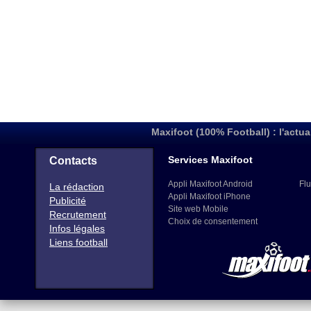
Maxifoot (100% Football) : l'actua
Services Maxifoot
Contacts
Appli Maxifoot Android
Flu
La rédaction
Appli Maxifoot iPhone
Publicité
Site web Mobile
Recrutement
Choix de consentement
Infos légales
Liens football