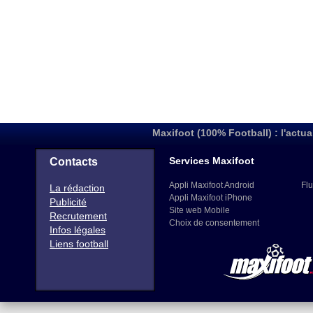
Maxifoot (100% Football) : l'actua
Services Maxifoot
Contacts
Appli Maxifoot Android
Flu
La rédaction
Appli Maxifoot iPhone
Publicité
Site web Mobile
Recrutement
Choix de consentement
Infos légales
Liens football