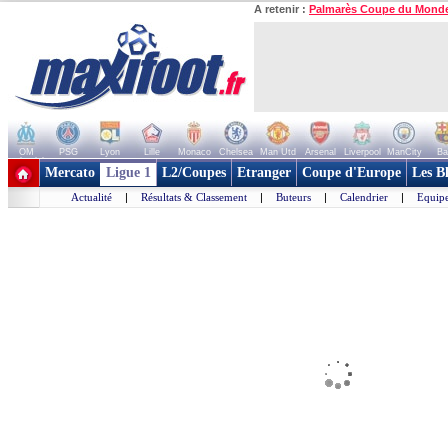
A retenir :
Palmarès Coupe du Mond
OM
PSG
Lyon
Lille
Monaco
Chelsea
Man Utd
Arsenal
Liverpool
ManCity
Ba
+ de clubs
Mercato
Ligue 1
L2/Coupes
Etranger
Coupe d'Europe
Les B
Actualité
|
Résultats & Classement
|
Buteurs
|
Calendrier
|
Equipe