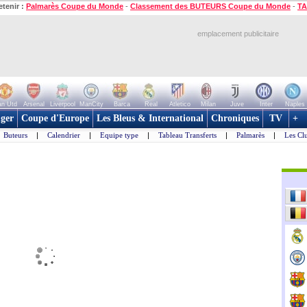
etenir :
Palmarès Coupe du Monde
-
Classement des BUTEURS Coupe du Monde
-
TA
emplacement publicitaire
n Utd
Arsenal
Liverpool
ManCity
Barca
Real
Atletico
Milan
Juve
Inter
Naples
ger
Coupe d'Europe
Les Bleus & International
Chroniques
TV
+
Buteurs
|
Calendrier
|
Equipe type
|
Tableau Transferts
|
Palmarès
|
Les Cl