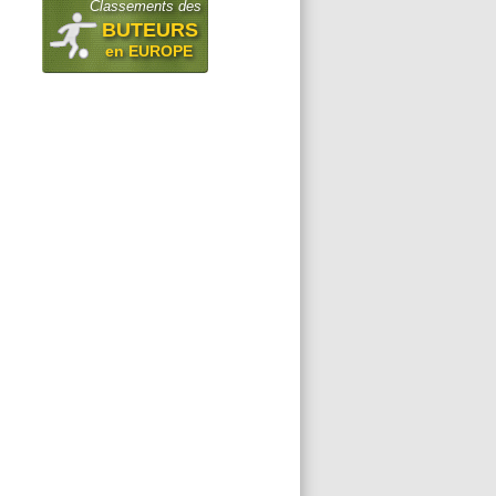
Classements des
BUTEURS
en EUROPE