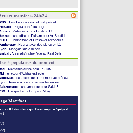
Actu et transferts 24h/24
PSG
: Luis Enrique satisfait malgré tout
Monaco
: Pogba pointé du doigt
Rennes
: Zabiri n'est pas fan de la L1
Rennes
: une offre de Fulham pour Aït Boudlal
VIDEO
: Thomasson et Cresswell réconciliés
Dunkerque
: Nzonzi avait des pistes en L1
Lyon
: Mangala sur le départ
Amical
: Arsenal s'incline face au Real Betis
Amical
: lourde défaite pour le PSG
Les + populaires du moment
Man City
: Maresca flou pour Reijnders
LdC
: Fenerbahçe prend une belle option
Real
: Diomandé arrive pour 140 M€ !
Al-Diriyah
: Mbemba arrive libre (officiel)
OM
: le retour d'Adidas est acté
Atletico
: le plan d'Alvarez à son retour
Bordeaux
: des clubs de N1 montent au créneau
Amical
: premier succès pour Brest
Lyon
: Fonseca prend cher sur les réseaux
VIDEO
: le joli but de Greenwood avec le Fener !
Trabzonspor
: une annonce pour Salah !
CdM 2030
: une promesse d'Infantino au Maroc ...
PSG
: Liverpool accélère pour Mbaye
PSG
: la compo pour le premier match amical
EdF
: Infantino complimente Mbappé
Newcastle
: Jaissle est le nouveau coach (off.)
Nice
: 3 joueurs écartés du groupe pro
age Maxifoot
Real
: une nouvelle offre pour Vinicius
Amical
: l'OM domine Al-Shahaniya
e va t-il faire mieux que Deschamps en équipe de
Monaco
: Cabral a prolongé (officiel)
e ?
Atletico
: Molina va signer à la Roma
Real
: Diomandé arrive pour 140 M€ !
UI
Arsenal
: Havertz en veut encore plus
NON
Voir les brèves précédentes