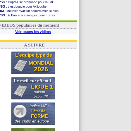
PSG
: Dupraz se prononce pour la LdC
PSG
: c'est bouclé pour Akliouche !
OM
: Meunier avait un accord avec le club
PSG
: le Barça fixe son prix pour Torres
OM
: accord de principe entre Rulli et Man City
Barça
: Torres souhaite rejoindre le PSG !
VIDEOS populaires du moment
Voir toutes les vidéos
A SUIVRE
L'equipe type de
MONDIAL
2026
Le meilleur effectif
LIGUE 1
saison
2025-26
Indice MF :
l'état de
FORME
des clubs en europe