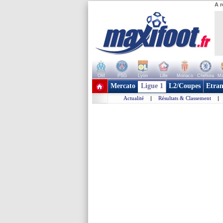
A r
OM
PSG
Lyon
Lille
Monaco
Chelsea
Ma
+ de clubs
Mercato
Ligue 1
L2/Coupes
Etran
Actualité
|
Résultats & Classement
|