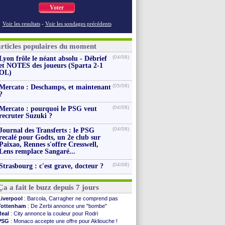
Voter
Voir les resultats
-
Voir les sondages précédents
articles populaires du moment
(04/08)
Lyon frôle le néant absolu - Débrief
et NOTES des joueurs (Sparta 2-1
OL)
(05/08)
Mercato : Deschamps, et maintenant
?
(04/08)
Mercato : pourquoi le PSG veut
recruter Suzuki ?
(04/08)
Journal des Transferts : le PSG
recalé pour Godts, un 2e club sur
Paixao, Rennes s'offre Cresswell,
Lens remplace Sangaré...
(04/08)
Strasbourg : c'est grave, docteur ?
Ça a fait le buzz depuis 7 jours
Liverpool
: Barcola, Carragher ne comprend pas
Tottenham
: De Zerbi annonce une "bombe"
Real
: City annonce la couleur pour Rodri
PSG
: Monaco accepte une offre pour Akliouche !