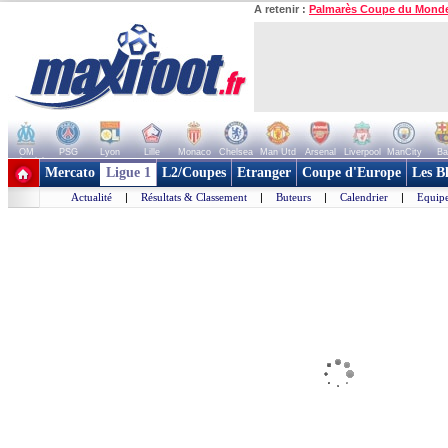
A retenir :
Palmarès Coupe du Mond
OM
PSG
Lyon
Lille
Monaco
Chelsea
Man Utd
Arsenal
Liverpool
ManCity
Ba
+ de clubs
Mercato
Ligue 1
L2/Coupes
Etranger
Coupe d'Europe
Les B
Actualité
|
Résultats & Classement
|
Buteurs
|
Calendrier
|
Equipe