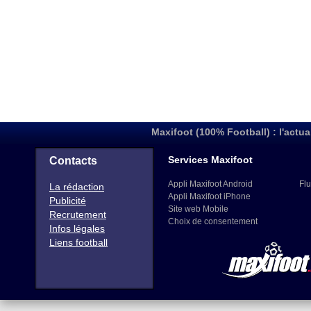
Maxifoot (100% Football) : l'actua
Services Maxifoot
Contacts
Appli Maxifoot Android
Flu
La rédaction
Appli Maxifoot iPhone
Publicité
Site web Mobile
Recrutement
Choix de consentement
Infos légales
Liens football