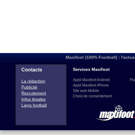
Maxifoot (100% Football) : l'actua
Services Maxifoot
Contacts
Appli Maxifoot Android
Flu
La rédaction
Appli Maxifoot iPhone
Publicité
Site web Mobile
Recrutement
Choix de consentement
Infos légales
Liens football