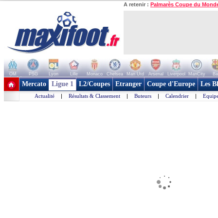
A retenir :
Palmarès Coupe du Mond
OM
PSG
Lyon
Lille
Monaco
Chelsea
Man Utd
Arsenal
Liverpool
ManCity
Ba
+ de clubs
Mercato
Ligue 1
L2/Coupes
Etranger
Coupe d'Europe
Les B
Actualité
|
Résultats & Classement
|
Buteurs
|
Calendrier
|
Equipe