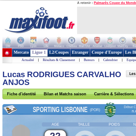
A retenir :
Palmarès Coupe du Mond
OM
PSG
Lyon
Lille
Monaco
Chelsea
Man Utd
Arsenal
Liverpool
ManCity
Ba
+ de clubs
Mercato
Ligue 1
L2/Coupes
Etranger
Coupe d'Europe
Les B
Actualité
|
Résultats & Classement
|
Buteurs
|
Calendrier
|
Equipe
Lucas RODRIGUES CARVALHO
Les
ANJOS
Fiche d'identité
Bilan et Matchs saison
Carrière & Sélections
Début Co
SPORTING LISBONNE
(POR)
n.
AGE
TAILLE
POIDS
N