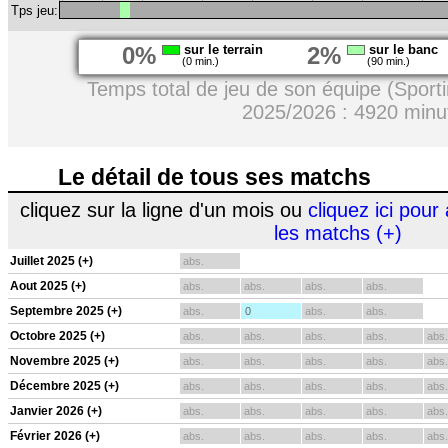
Tps jeu:
0%
sur le terrain
2%
sur le banc
(0 min.)
(90 min.)
Temps total de jeu de son équipe (Sport
2025/2026 : 4920 minu
Le détail de tous ses matchs
cliquez sur la ligne d'un mois ou
cliquez ici pour 
les matchs (+)
Juillet 2025 (+)
abs.
Aout 2025 (+)
abs.
abs.
abs.
abs.
Septembre 2025 (+)
abs.
0
abs.
abs.
Octobre 2025 (+)
abs.
abs.
abs.
abs.
abs.
Novembre 2025 (+)
abs.
abs.
abs.
abs.
abs.
Décembre 2025 (+)
abs.
abs.
abs.
abs.
abs.
Janvier 2026 (+)
abs.
abs.
abs.
abs.
abs.
Février 2026 (+)
abs.
abs.
abs.
abs.
abs.