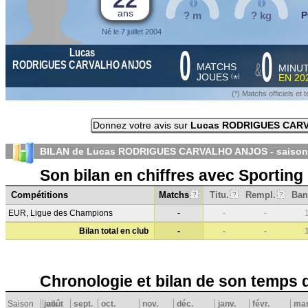
22
ans
? m
? kg
P
Né le 7 juillet 2004
0
0
Lucas
&
RODRIGUES CARVALHO ANJOS
MATCHS
MINU
JOUES
EN
20
*
(
)
(*) Matchs officiels e
Donnez votre avis sur
Lucas RODRIGUES CAR
BILAN de Lucas RODRIGUES CARVALHO ANJOS - saiso
Son bilan en chiffres avec Sportin
Compétitions
Matchs
Titu.
Rempl.
Ban
?
?
?
EUR, Ligue des Champions
-
-
-
Bilan total en club
-
-
-
Chronologie et bilan de son temps 
Saison
juil.
août
sept.
oct.
nov.
déc.
janv.
févr.
ma