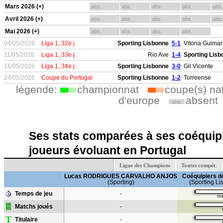
Mars 2026 (+)
abs.
abs.
abs.
abs.
abs.
Avril 2026 (+)
abs.
abs.
abs.
abs.
abs.
Mai 2026 (+)
abs.
abs.
abs.
abs.
04/05/2026
Liga 1, 32e j.
Sporting Lisbonne
5-1
Vitoria Guima
11/05/2026
Liga 1, 33e j.
Rio Ave
1-4
Sporting Lisb
16/05/2026
Liga 1, 34e j.
Sporting Lisbonne
3-0
Gil Vicente
24/05/2026
Coupe du Portugal
Sporting Lisbonne
1-2
Torreense
légende:
championnat
coupe(s) na
d'europe
absent
abs.
Ses stats comparées à ses coéquipi
joueurs évoluant en Portugal
Ligue des Champions
Toutes compét.
Lucas RODRIGUES CARVALHO ANJOS
Coéquipiers d
(Sporting)
(Sporting L
Temps de jeu
-
ma
Matchs joués
-
T
Titulaire
-