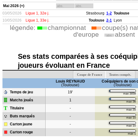
Mai 2026 (+)
abs.
abs.
03/05/2026
Ligue 1, 32e j.
Strasbourg
1-2
Toulouse
10/05/2026
Ligue 1, 33e j.
Toulouse
2-1
Lyon
légende:
championnat
coupe(s) na
d'europe
absent
abs.
Ses stats comparées à ses coéquipi
joueurs évoluant en France
Coupe de France
Toutes compét.
Louis REYNAUD
Coéquipiers de son 
(Toulouse)
(Toulouse)
Temps de jeu
19'
max:3059
Matchs joués
1
max:36
T
Titulaire
-
max:35
Buts marqués
-
max:10
Carton jaune
-
max:10
Carton rouge
-
max:1