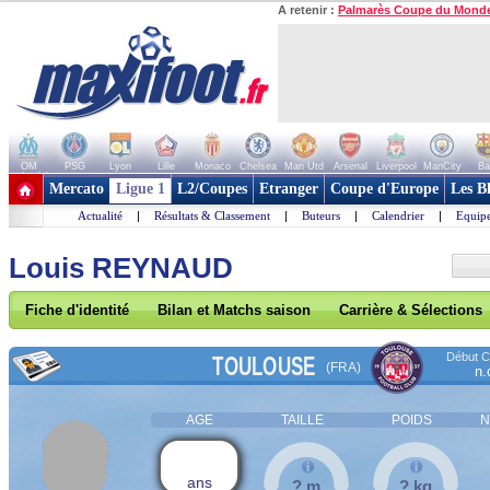
A retenir :
Palmarès Coupe du Mond
OM
PSG
Lyon
Lille
Monaco
Chelsea
Man Utd
Arsenal
Liverpool
ManCity
Ba
+ de clubs
Mercato
Ligue 1
L2/Coupes
Etranger
Coupe d'Europe
Les B
Actualité
|
Résultats & Classement
|
Buteurs
|
Calendrier
|
Equipe
Louis REYNAUD
Fiche d'identité
Bilan et Matchs saison
Carrière & Sélections
Début Co
TOULOUSE
(FRA)
n.
AGE
TAILLE
POIDS
N
ans
? m
? kg