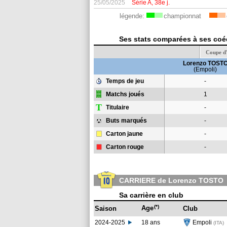
25/05/2025
Série A, 38e j.
légende:
championnat
Ses stats comparées à ses coéqu
Coupe d'
Lorenzo TOST
(Empoli)
Temps de jeu
-
Matchs joués
1
T
Titulaire
-
Buts marqués
-
Carton jaune
-
Carton rouge
-
CARRIERE de Lorenzo TOSTO
Sa carrière en club
(*)
Age
Saison
Club
2024-2025
18 ans
Empoli
(ITA)