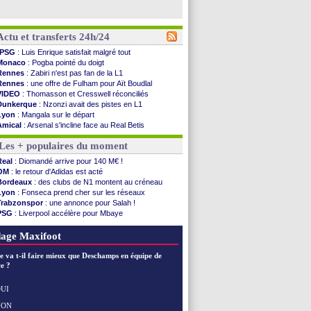
Actu et transferts 24h/24
PSG
: Luis Enrique satisfait malgré tout
Monaco
: Pogba pointé du doigt
Rennes
: Zabiri n'est pas fan de la L1
Rennes
: une offre de Fulham pour Aït Boudlal
VIDEO
: Thomasson et Cresswell réconciliés
Dunkerque
: Nzonzi avait des pistes en L1
Lyon
: Mangala sur le départ
Amical
: Arsenal s'incline face au Real Betis
Amical
: lourde défaite pour le PSG
Les + populaires du moment
Man City
: Maresca flou pour Reijnders
LdC
: Fenerbahçe prend une belle option
Real
: Diomandé arrive pour 140 M€ !
Al-Diriyah
: Mbemba arrive libre (officiel)
OM
: le retour d'Adidas est acté
Atletico
: le plan d'Alvarez à son retour
Bordeaux
: des clubs de N1 montent au créneau
Amical
: premier succès pour Brest
Lyon
: Fonseca prend cher sur les réseaux
VIDEO
: le joli but de Greenwood avec le Fener !
Trabzonspor
: une annonce pour Salah !
CdM 2030
: une promesse d'Infantino au Maroc ...
PSG
: Liverpool accélère pour Mbaye
PSG
: la compo pour le premier match amical
EdF
: Infantino complimente Mbappé
Newcastle
: Jaissle est le nouveau coach (off.)
Nice
: 3 joueurs écartés du groupe pro
age Maxifoot
Real
: une nouvelle offre pour Vinicius
Amical
: l'OM domine Al-Shahaniya
e va t-il faire mieux que Deschamps en équipe de
Monaco
: Cabral a prolongé (officiel)
e ?
Atletico
: Molina va signer à la Roma
Real
: Diomandé arrive pour 140 M€ !
UI
Arsenal
: Havertz en veut encore plus
NON
Voir les brèves précédentes