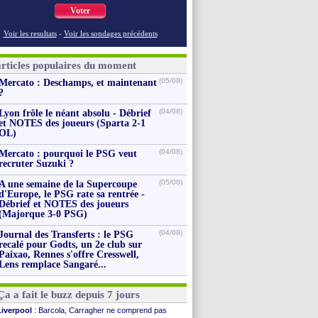
Voter
Voir les resultats
-
Voir les sondages précédents
articles populaires du moment
(05/08)
Mercato : Deschamps, et maintenant
?
(04/08)
Lyon frôle le néant absolu - Débrief
et NOTES des joueurs (Sparta 2-1
OL)
(04/08)
Mercato : pourquoi le PSG veut
recruter Suzuki ?
(05/08)
A une semaine de la Supercoupe
d'Europe, le PSG rate sa rentrée -
Débrief et NOTES des joueurs
(Majorque 3-0 PSG)
(04/08)
Journal des Transferts : le PSG
recalé pour Godts, un 2e club sur
Paixao, Rennes s'offre Cresswell,
Lens remplace Sangaré...
Ça a fait le buzz depuis 7 jours
Liverpool
: Barcola, Carragher ne comprend pas