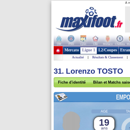
A r
OM
PSG
Lyon
Lille
Monaco
Chelsea
Ma
+ de clubs
Mercato
Ligue 1
L2/Coupes
Etran
Actualité
|
Résultats & Classement
|
31. Lorenzo TOSTO
Fiche d'identité
Bilan et Matchs sai
EMPO
AGE
TA
19
ans