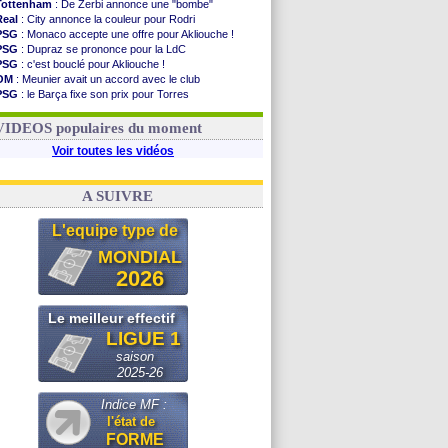
Tottenham
: De Zerbi annonce une "bombe"
Real
: City annonce la couleur pour Rodri
PSG
: Monaco accepte une offre pour Akliouche !
PSG
: Dupraz se prononce pour la LdC
PSG
: c'est bouclé pour Akliouche !
OM
: Meunier avait un accord avec le club
PSG
: le Barça fixe son prix pour Torres
OM
: accord de principe entre Rulli et Man City
Barça
: Torres souhaite rejoindre le PSG !
VIDEOS populaires du moment
Voir toutes les vidéos
A SUIVRE
L'equipe type de
MONDIAL
2026
Le meilleur effectif
LIGUE 1
saison
2025-26
Indice MF :
l'état de
FORME