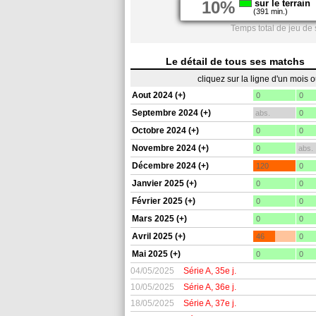
10%
sur le terrain
(391 min.)
Temps total de jeu de 
Le détail de tous ses matchs
cliquez sur la ligne d'un mois 
Aout 2024 (+)
0
0
Septembre 2024 (+)
abs.
0
Octobre 2024 (+)
0
0
Novembre 2024 (+)
0
abs.
Décembre 2024 (+)
120
0
Janvier 2025 (+)
0
0
Février 2025 (+)
0
0
Mars 2025 (+)
0
0
Avril 2025 (+)
46
0
Mai 2025 (+)
0
0
04/05/2025
Série A, 35e j.
10/05/2025
Série A, 36e j.
18/05/2025
Série A, 37e j.