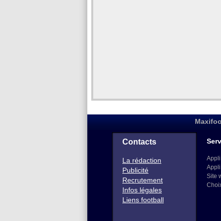
Maxifoo
Serv
Contacts
Appli
La rédaction
Appli
Publicité
Site 
Recrutement
Choi
Infos légales
Liens football