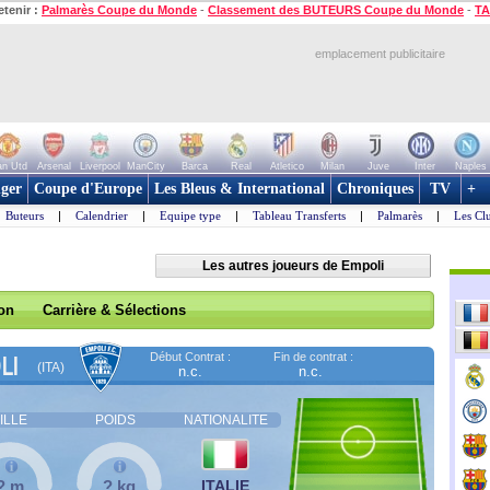
etenir :
Palmarès Coupe du Monde
-
Classement des BUTEURS Coupe du Monde
-
TA
emplacement publicitaire
n Utd
Arsenal
Liverpool
ManCity
Barca
Real
Atletico
Milan
Juve
Inter
Naples
ger
Coupe d'Europe
Les Bleus & International
Chroniques
TV
+
Buteurs
|
Calendrier
|
Equipe type
|
Tableau Transferts
|
Palmarès
|
Les Cl
Les autres joueurs de Empoli
son
Carrière & Sélections
Début Contrat :
Fin de contrat :
LI
(ITA)
n.c.
n.c.
ILLE
POIDS
NATIONALITE
? m
? kg
ITALIE