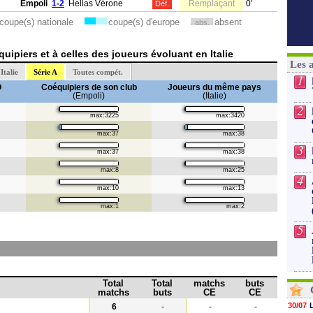
Empoli
1-2
Hellas Vérone
Remplaçant
0'
Déf.
coupe(s) nationale
coupe(s) d'europe
absent
abs.
ipiers et à celles des joueurs évoluant en Italie
Les 
Italie
Série A
Toutes compét.
1
O
Coéquipiers de son club
Joueurs du même pays
(Empoli)
(Italie)
2
max:3225
max:3420
max:37
max:38
3
max:37
max:38
max:8
max:25
4
max:10
max:13
max:1
max:2
5
Total
Total
matchs
buts
matchs
buts
CE
CE
30/07
6
-
-
-