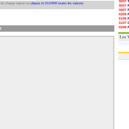
30/07
il de chaque saison ou
cliquez ici OUVRIR toutes les saisons
30/07
30/07
02/08
01/08
31/07
02/08
O
30/07
01/08
Les 