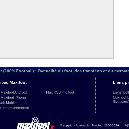
t (100% Football) : l'actualité du foot, des transferts et du mercat
ices Maxifoot
Liens pr
 Maxifoot Android
Flux RSS info foot
Liens foot
 Maxifoot iPhone
Maxifoot-
(livescore
web Mobile
x de consentement
Aj
© copyright Advimedia - Maxifoot 2000-2026