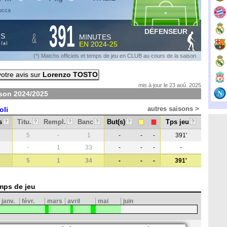
Lucca
391
DÉFENSEUR
&
HS
MINUTES
S
EN
2024-25
*
(
)
(*) Matchs officiels et temps de jeu en CLUB au cours de la saison
otre avis sur
Lorenzo TOSTO
mis à jour le 23 aoû. 2025
ison
2024/2025
autres saisons >
oli
s
Titu.
Rempl.
Banc
But(s)
Tps jeu
?
?
?
?
?
?
5
-
1
-
-
-
391'
-
1
33
-
-
-
-
5
1
34
-
-
-
391'
mps de jeu
janv.
févr.
mars
avril
mai
juin