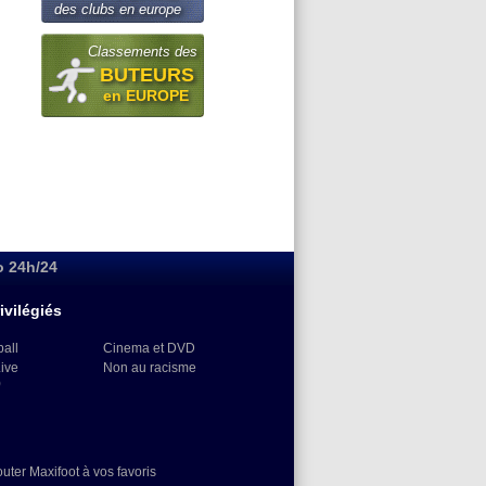
des clubs en europe
Classements des
BUTEURS
en EUROPE
o 24h/24
ivilégiés
ball
Cinema et DVD
Live
Non au racisme
)
outer Maxifoot à vos favoris