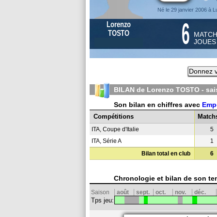
Né le 29 janvier 2006 à 
6
Lorenzo
TOSTO
MATC
JOUE
Donnez v
BILAN de Lorenzo TOSTO - sa
Son bilan en chiffres avec
Emp
Compétitions
Match
ITA, Coupe d'Italie
5
ITA, Série A
1
Bilan total en club
6
Chronologie et bilan de son te
Saison
août
sept.
oct.
nov.
déc.
Tps jeu: