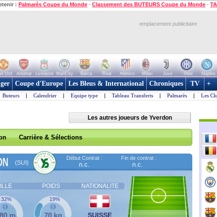
etenir :
Palmarès Coupe du Monde
-
Classement des BUTEURS Coupe du Monde
-
TA
emplacement publicitaire
n Utd
Arsenal
Liverpool
ManCity
Barca
Real
Atletico
Milan
Juve
Inter
Naples
ger
Coupe d'Europe
Les Bleus & International
Chroniques
TV
+
Buteurs
|
Calendrier
|
Equipe type
|
Tableau Transferts
|
Palmarès
|
Les Cl
Les autres joueurs de Yverdon
son
Carrière & Sélections
Début Contrat :
Fin de contrat :
ON
(SUI)
n.c.
n.c.
ILLE
POIDS
NATIONALITE
32%
19%
,80 m
70 kg
SUISSE