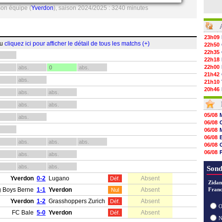
son équipe (
Yverdon
), saison 2024/2025 : 3240 minutes
23h09
ou
cliquez ici pour afficher le détail de tous les matchs (+)
22h50
22h35
22h18
22h00
abs.
0
abs.
21h42
abs.
21h10
20h46
abs.
abs.
20h30
20h01
abs.
abs.
19h18
05/08
abs.
19h09
06/08
18h48
06/08
18h37
06/08
18h29
abs.
abs.
abs.
06/08
17h58
06/08
abs.
abs.
17h46
06/08
17h32
abs.
abs.
06/08
Sond
17h16
Yverdon
0-2
Lugano
Absent
Déf.
16h59
Zidan
16h37
 Boys Berne
1-1
Yverdon
Absent
Franc
Nul
16h33
Yverdon
1-2
Grasshoppers Zurich
Absent
16h27
Déf.
O
16h22
FC Bale
5-0
Yverdon
Absent
Déf.