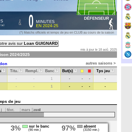
0
DÉFENSEUR
&
HS
MINUTES
S
EN
2024-25
*
(
)
(*) Matchs officiels et temps de jeu en CLUB au cours de la saison
tre avis sur
Loan GUIGNARD
mis à jour le 18 aoû. 2025
aison
2024/2025
autres saisons >
rdon
s
Titu.
Rempl.
Banc
But(s)
Tps jeu
?
?
?
?
?
?
-
-
1
-
-
-
-
-
-
1
-
-
-
-
mps de jeu
j
févr.
mars
avril
mai
3%
sur le banc
97%
absent
(90 min.)
(3150 min.)