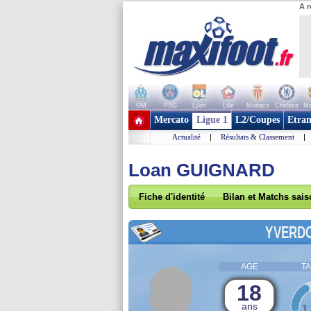
A r
OM
PSG
Lyon
Lille
Monaco
Chelsea
Ma
+ de clubs
Mercato
Ligue 1
L2/Coupes
Etran
Actualité
|
Résultats & Classement
|
Loan GUIGNARD
Fiche d'identité
Bilan et Matchs sai
YVERD
AGE
TA
18
ans
1