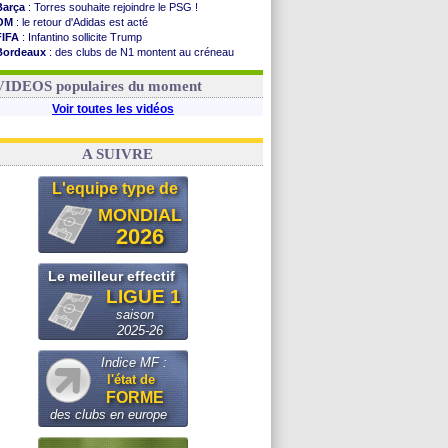
Barça
: Torres souhaite rejoindre le PSG !
OM
: le retour d'Adidas est acté
FIFA
: Infantino sollicite Trump
Bordeaux
: des clubs de N1 montent au créneau
Argentine
: quand Medina recadre... sa mère
Real
: le démenti de Leipzig pour Diomandé
VIDEOS populaires du moment
Voir toutes les vidéos
A SUIVRE
L'equipe type de
MONDIAL
2026
Le meilleur effectif
LIGUE 1
saison
2025-26
Indice MF :
l'état de
FORME
des clubs en europe