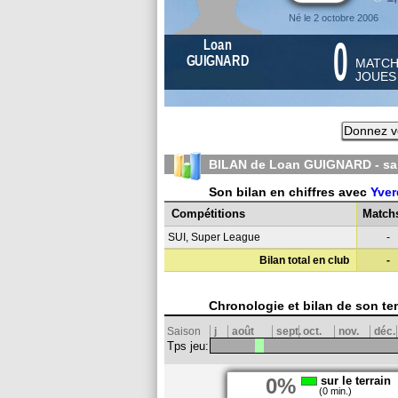
Né le 2 octobre 2006
0
Loan
GUIGNARD
MATC
JOUE
Donnez vo
BILAN de Loan GUIGNARD - s
Son bilan en chiffres avec
Yve
Compétitions
Match
SUI, Super League
-
Bilan total en club
-
Chronologie et bilan de son te
Saison
j
août
sept.
oct.
nov.
déc.
Tps jeu:
0%
sur le terrain
(0 min.)