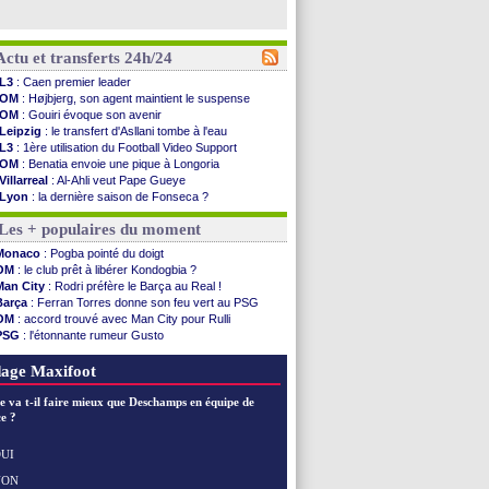
Actu et transferts 24h/24
L3
: Caen premier leader
OM
: Højbjerg, son agent maintient le suspense
OM
: Gouiri évoque son avenir
Leipzig
: le transfert d'Asllani tombe à l'eau
L3
: 1ère utilisation du Football Video Support
OM
: Benatia envoie une pique à Longoria
Villarreal
: Al-Ahli veut Pape Gueye
Lyon
: la dernière saison de Fonseca ?
OM
: un nouveau prétendant pour Højbjerg
Les + populaires du moment
Brest
: un gardien norvégien en approche ?
OM
: McCourt a versé 120 M€ en 2026
Monaco
: Pogba pointé du doigt
PSG
: 4 retours dans le groupe face à Man Utd ...
OM
: le club prêt à libérer Kondogbia ?
Nice
: Kevin Carlos va partir en Italie
Man City
: Rodri préfère le Barça au Real !
L1
: prison avec sursis requis contre un arbitre
Barça
: Ferran Torres donne son feu vert au PSG
Leganés
: c'est signé pour Luca Zidane (off.)
OM
: accord trouvé avec Man City pour Rulli
Atletico
: Ruggeri en route pour Aston Villa
PSG
: l'étonnante rumeur Gusto
Monaco
: Filipe Luis soutient Biereth
OM
: une offre pour Bulka
Lyon
: Mangala prêté à Getafe (officiel)
Ouganda
: Owori battu à mort à Kampala
age Maxifoot
PSG
: Nsoki va signer en Croatie
Arsenal
: Naples vise Gabriel Jesus
e va t-il faire mieux que Deschamps en équipe de
Real
: Mastantuono prêté à la Fiorentina (off.)
e ?
Man City
: accord avec le Barça pour Rodri ?
Rennes
: Haise a prolongé (officiel)
UI
Palace
: Tomiyasu a convaincu (officiel)
NON
Voir les brèves précédentes