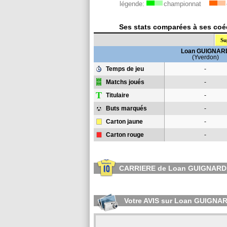
légende:
championnat
Ses stats comparées à ses coéq
Su
Loan GUIGNAR
(Yverdon)
Temps de jeu
-
Matchs joués
-
T
Titulaire
-
Buts marqués
-
Carton jaune
-
Carton rouge
-
CARRIERE de Loan GUIGNARD
Votre AVIS sur Loan GUIGNA