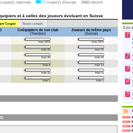
coupe(s) nationale
coupe(s) d'europe
absent
abs.
uipiers et à celles des joueurs évoluant en Suisse
per League
Toutes compét.
Les 
D
Coéquipiers de son club
Joueurs du même pays
1
(Yverdon)
(Suisse)
max:2970
max:2970
max:33
max:33
2
max:33
max:33
max:6
max:14
3
max:10
max:11
4
max:1
max:2
5
RD
05/08
02/08
01/08
02/08