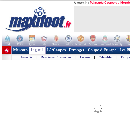
A retenir :
Palmarès Coupe du Mond
OM
PSG
Lyon
Lille
Monaco
Chelsea
Man Utd
Arsenal
Liverpool
ManCity
Ba
+ de clubs
Mercato
Ligue 1
L2/Coupes
Etranger
Coupe d'Europe
Les B
Actualité
|
Résultats & Classement
|
Buteurs
|
Calendrier
|
Equipe