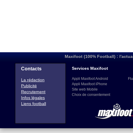
Maxifoot (100% Football) : l'actua
Services Maxifoot
Contacts
Appli Maxifoot Android
Flu
La rédaction
Appli Maxifoot iPhone
Publicité
Site web Mobile
Recrutement
Choix de consentement
Infos légales
Liens football