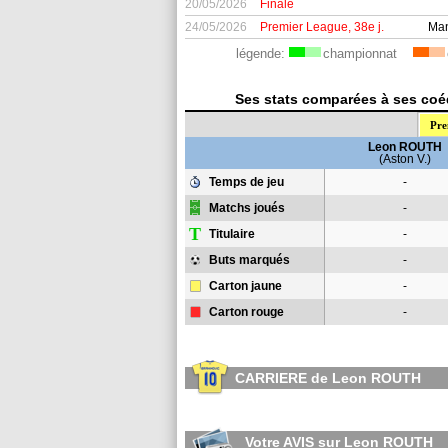
20/05/2026
Finale
24/05/2026
Premier League, 38e j.
Man
légende:
championnat
Ses stats comparées à ses coéq
Pre
Leon ROUTH
(Aston V.)
Temps de jeu
-
Matchs joués
-
T
Titulaire
-
Buts marqués
-
Carton jaune
-
Carton rouge
-
CARRIERE de Leon ROUTH
Votre AVIS sur Leon ROUTH