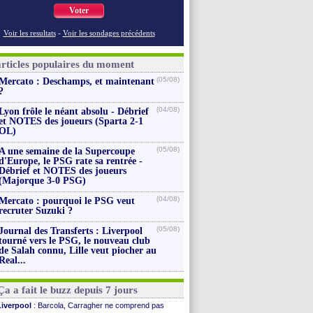
Voter
Voir les resultats
-
Voir les sondages précédents
articles populaires du moment
(05/08)
Mercato : Deschamps, et maintenant
?
(04/08)
Lyon frôle le néant absolu - Débrief
et NOTES des joueurs (Sparta 2-1
OL)
(05/08)
A une semaine de la Supercoupe
d'Europe, le PSG rate sa rentrée -
Débrief et NOTES des joueurs
(Majorque 3-0 PSG)
(04/08)
Mercato : pourquoi le PSG veut
recruter Suzuki ?
(05/08)
Journal des Transferts : Liverpool
tourné vers le PSG, le nouveau club
de Salah connu, Lille veut piocher au
Real...
Ça a fait le buzz depuis 7 jours
Liverpool
: Barcola, Carragher ne comprend pas