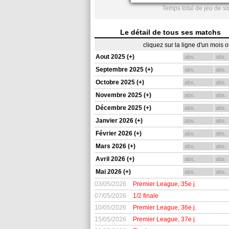
Temps total de jeu de s
Le détail de tous ses matchs
cliquez sur la ligne d'un mois 
Aout 2025 (+)
abs.
abs.
Septembre 2025 (+)
abs.
abs.
Octobre 2025 (+)
abs.
abs.
Novembre 2025 (+)
abs.
abs.
Décembre 2025 (+)
abs.
abs.
Janvier 2026 (+)
abs.
abs.
Février 2026 (+)
abs.
abs.
Mars 2026 (+)
abs.
abs.
Avril 2026 (+)
abs.
abs.
Mai 2026 (+)
abs.
abs.
03/05/2026
Premier League, 35e j.
07/05/2026
1/2 finale
10/05/2026
Premier League, 36e j.
15/05/2026
Premier League, 37e j.