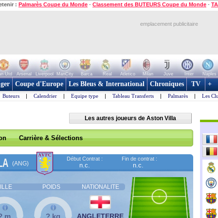
etenir :
Palmarès Coupe du Monde
-
Classement des BUTEURS Coupe du Monde
-
TA
emplacement publicitaire
n Utd
Arsenal
Liverpool
ManCity
Barca
Real
Atletico
Milan
Juve
Inter
Naples
ger
Coupe d'Europe
Les Bleus & International
Chroniques
TV
+
Buteurs
|
Calendrier
|
Equipe type
|
Tableau Transferts
|
Palmarès
|
Les Cl
Les autres joueurs de Aston Villa
son
Carrière & Sélections
Début Contrat :
Fin de contrat :
LA
(ANG)
n.c.
n.c.
ILLE
POIDS
NATIONALITE
? m
? kg
ANGLETERRE