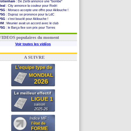
Tottenham
: De Zerbi annonce une "bombe"
Real
: City annonce la couleur pour Rodri
PSG
: Monaco accepte une offre pour Akliouche !
PSG
: Dupraz se prononce pour la LdC
PSG
: c'est bouclé pour Akliouche !
OM
: Meunier avait un accord avec le club
PSG
: le Barça fixe son prix pour Torres
Barça
: Torres souhaite rejoindre le PSG !
FIFA
: Infantino sollicite Trump
VIDEOS populaires du moment
Voir toutes les vidéos
A SUIVRE
L'equipe type de
MONDIAL
2026
Le meilleur effectif
LIGUE 1
saison
2025-26
Indice MF :
l'état de
FORME