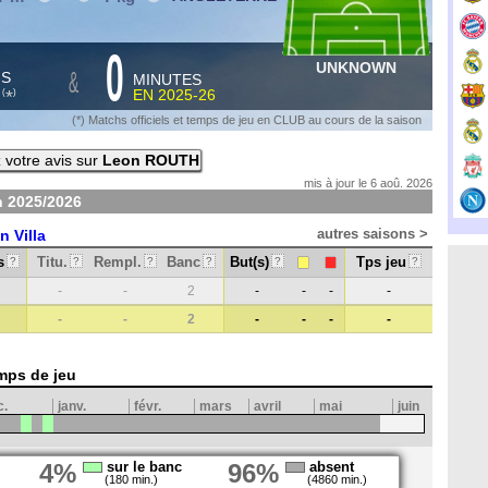
0
UNKNOWN
&
HS
MINUTES
S
EN
2025-26
*
(
)
(*) Matchs officiels et temps de jeu en CLUB au cours de la saison
votre avis sur
Leon ROUTH
mis à jour le 6 aoû. 2026
n
2025/2026
autres saisons >
n Villa
s
Titu.
Rempl.
Banc
But(s)
Tps jeu
?
?
?
?
?
?
-
-
2
-
-
-
-
-
-
2
-
-
-
-
mps de jeu
c.
janv.
févr.
mars
avril
mai
juin
4%
sur le banc
96%
absent
(180 min.)
(4860 min.)