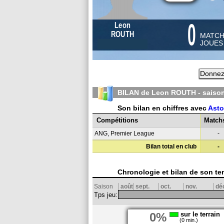
0
Leon
ROUTH
MATC
JOUE
Donnez 
BILAN de Leon ROUTH - saiso
Son bilan en chiffres avec
Asto
Compétitions
Match
ANG, Premier League
-
Bilan total en club
-
Chronologie et bilan de son te
Saison
août
sept.
oct.
nov.
dé
Tps jeu:
0%
sur le terrain
(0 min.)