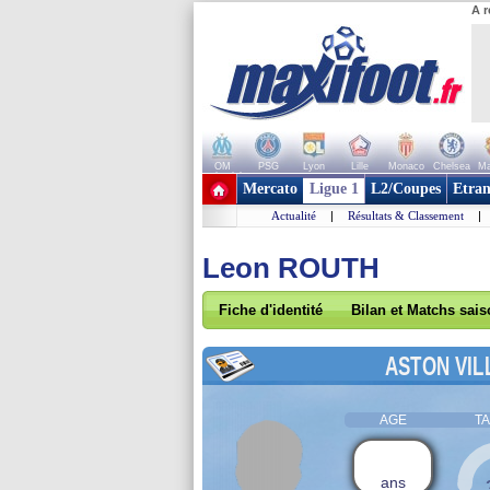
A r
OM
PSG
Lyon
Lille
Monaco
Chelsea
Ma
+ de clubs
Mercato
Ligue 1
L2/Coupes
Etran
Actualité
|
Résultats & Classement
|
Leon ROUTH
Fiche d'identité
Bilan et Matchs sai
ASTON VIL
AGE
TA
ans