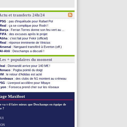
Actu et transferts 24h/24
PSG
: pas d'inquiétude pour Rafael Pol
Real
: ça se complique pour Rodri !
Barça
: Ferran Torres donne son feu vert au ...
FIFA
: des excuses après le projet
Abha
: c'est fait pour Fekir (officiel)
Real
: réponse imminente de Vinicius
Arsenal
: Nørgaard transféré à Everton (off.)
Al-Ahli
: Deschamps a discuté !
PSG
: Luis Enrique satisfait malgré tout
Les + populaires du moment
Monaco
: Pogba pointé du doigt
Rennes
: Zabiri n'est pas fan de la L1
Real
: Diomandé arrive pour 140 M€ !
Rennes
: une offre de Fulham pour Aït Boudlal
Monaco
: Pogba pointé du doigt
VIDEO
: Thomasson et Cresswell réconciliés
OM
: le retour d'Adidas est acté
Dunkerque
: Nzonzi avait des pistes en L1
Bordeaux
: des clubs de N1 montent au créneau
Lyon
: Mangala sur le départ
PSG
: Liverpool accélère pour Mbaye
Amical
: Arsenal s'incline face au Real Betis
Lyon
: Fonseca prend cher sur les réseaux
Amical
: lourde défaite pour le PSG
Trabzonspor
: une annonce pour Salah !
Man City
: Maresca flou pour Reijnders
EdF
: Infantino complimente Mbappé
age Maxifoot
LdC
: Fenerbahçe prend une belle option
Al-Diriyah
: Mbemba arrive libre (officiel)
e va t-il faire mieux que Deschamps en équipe de
Atletico
: le plan d'Alvarez à son retour
e ?
Amical
: premier succès pour Brest
VIDEO
: le joli but de Greenwood avec le Fener !
UI
CdM 2030
: une promesse d'Infantino au Maroc ...
NON
Voir les brèves précédentes