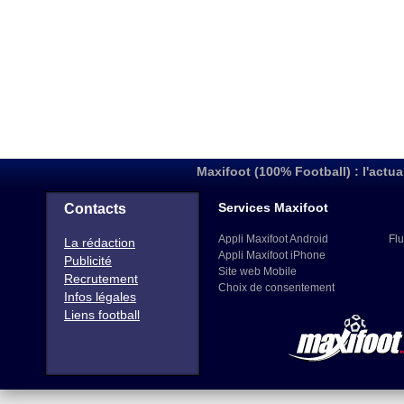
Maxifoot (100% Football) : l'actua
Services Maxifoot
Contacts
Appli Maxifoot Android
Flu
La rédaction
Appli Maxifoot iPhone
Publicité
Site web Mobile
Recrutement
Choix de consentement
Infos légales
Liens football