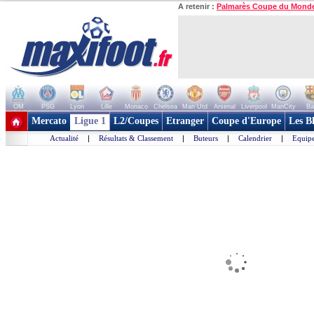
A retenir :
Palmarès Coupe du Mond
OM
PSG
Lyon
Lille
Monaco
Chelsea
Man Utd
Arsenal
Liverpool
ManCity
Ba
+ de clubs
Mercato
Ligue 1
L2/Coupes
Etranger
Coupe d'Europe
Les B
Actualité
|
Résultats & Classement
|
Buteurs
|
Calendrier
|
Equipe