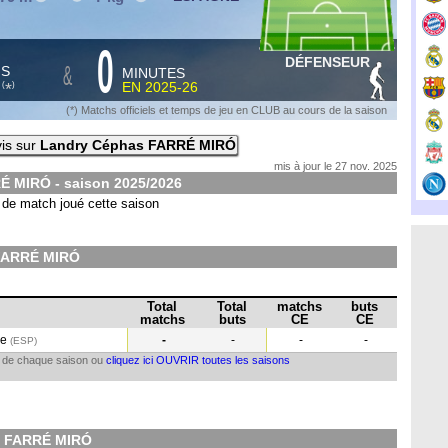
0
DÉFENSEUR
&
HS
MINUTES
S
EN
2025-26
*
(
)
(*) Matchs officiels et temps de jeu en CLUB au cours de la saison
is sur
Landry Céphas FARRÉ MIRÓ
mis à jour le 27 nov. 2025
É MIRÓ - saison
2025/2026
de match joué cette saison
FARRÉ MIRÓ
Total
Total
matchs
buts
matchs
buts
CE
CE
ne
-
-
-
-
(ESP
)
il de chaque saison ou
cliquez ici OUVRIR toutes les saisons
s FARRÉ MIRÓ