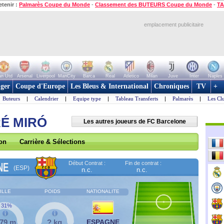
etenir :
Palmarès Coupe du Monde
-
Classement des BUTEURS Coupe du Monde
-
TA
emplacement publicitaire
n Utd
Arsenal
Liverpool
ManCity
Barca
Real
Atletico
Milan
Juve
Inter
Naples
ger
Coupe d'Europe
Les Bleus & International
Chroniques
TV
+
Buteurs
|
Calendrier
|
Equipe type
|
Tableau Transferts
|
Palmarès
|
Les Cl
RÉ MIRÓ
Les autres joueurs de FC Barcelone
son
Carrière & Sélections
Début Contrat :
Fin de contrat :
NE
(ESP)
n.c.
n.c.
ILLE
POIDS
NATIONALITE
31%
,79 m
? kg
ESPAGNE