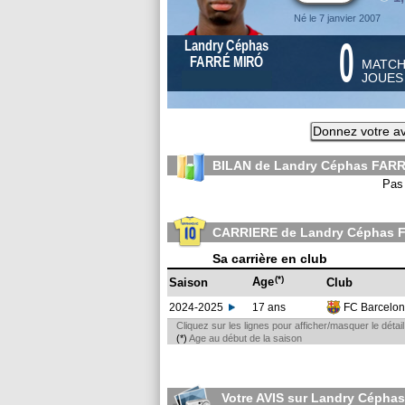
Né le 7 janvier 2007
0
Landry Céphas
FARRÉ MIRÓ
MATC
JOUE
Donnez votre av
BILAN de Landry Céphas FARR
Pas 
CARRIERE de Landry Céphas 
Sa carrière en club
(*)
Age
Saison
Club
2024-2025
17 ans
FC Barcelo
Cliquez sur les lignes pour afficher/masquer le déta
(*)
Age au début de la saison
Votre AVIS sur Landry Cépha