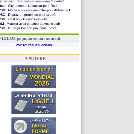
Tottenham
: De Zerbi annonce une "bombe"
Real
: City annonce la couleur pour Rodri
PSG
: Monaco accepte une offre pour Akliouche !
PSG
: Dupraz se prononce pour la LdC
PSG
: c'est bouclé pour Akliouche !
OM
: Meunier avait un accord avec le club
PSG
: le Barça fixe son prix pour Torres
Barça
: Torres souhaite rejoindre le PSG !
FIFA
: Infantino sollicite Trump
VIDEOS populaires du moment
Voir toutes les vidéos
A SUIVRE
L'equipe type de
MONDIAL
2026
Le meilleur effectif
LIGUE 1
saison
2025-26
Indice MF :
l'état de
FORME