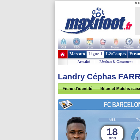
A r
OM
PSG
Lyon
Lille
Monaco
Chelsea
Ma
+ de clubs
Mercato
Ligue 1
L2/Coupes
Etran
Actualité
|
Résultats & Classement
|
Landry Céphas FAR
Fiche d'identité
Bilan et Matchs sai
FC BARCELO
AGE
TA
18
ans
1