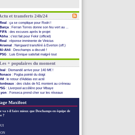
Actu et transferts 24h/24
Real
: ça se complique pour Rodri !
Barça
: Ferran Torres donne son feu vert au ...
FIFA
: des excuses après le projet
Abha
: c'est fait pour Fekir (officiel)
Real
: réponse imminente de Vinicius
Arsenal
: Nørgaard transféré à Everton (off.)
Al-Ahli
: Deschamps a discuté !
PSG
: Luis Enrique satisfait malgré tout
Monaco
: Pogba pointé du doigt
Les + populaires du moment
Rennes
: Zabiri n'est pas fan de la L1
Rennes
: une offre de Fulham pour Aït Boudlal
Real
: Diomandé arrive pour 140 M€ !
VIDEO
: Thomasson et Cresswell réconciliés
Monaco
: Pogba pointé du doigt
Dunkerque
: Nzonzi avait des pistes en L1
OM
: le retour d'Adidas est acté
Lyon
: Mangala sur le départ
Bordeaux
: des clubs de N1 montent au créneau
Amical
: Arsenal s'incline face au Real Betis
PSG
: Liverpool accélère pour Mbaye
Amical
: lourde défaite pour le PSG
Lyon
: Fonseca prend cher sur les réseaux
Man City
: Maresca flou pour Reijnders
Trabzonspor
: une annonce pour Salah !
LdC
: Fenerbahçe prend une belle option
EdF
: Infantino complimente Mbappé
age Maxifoot
Al-Diriyah
: Mbemba arrive libre (officiel)
Atletico
: le plan d'Alvarez à son retour
e va t-il faire mieux que Deschamps en équipe de
Amical
: premier succès pour Brest
e ?
VIDEO
: le joli but de Greenwood avec le Fener !
CdM 2030
: une promesse d'Infantino au Maroc ...
UI
PSG
: la compo pour le premier match amical
NON
Voir les brèves précédentes