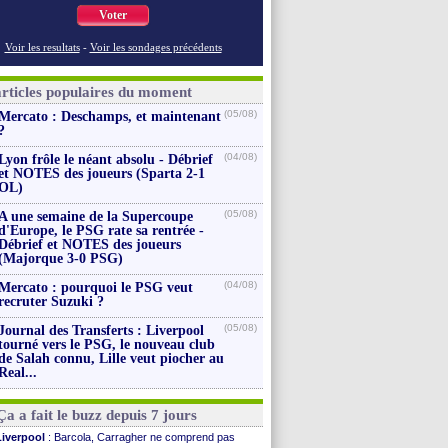
Voter
Voir les resultats
-
Voir les sondages précédents
articles populaires du moment
(05/08)
Mercato : Deschamps, et maintenant
?
(04/08)
Lyon frôle le néant absolu - Débrief
et NOTES des joueurs (Sparta 2-1
OL)
(05/08)
A une semaine de la Supercoupe
d'Europe, le PSG rate sa rentrée -
Débrief et NOTES des joueurs
(Majorque 3-0 PSG)
(04/08)
Mercato : pourquoi le PSG veut
recruter Suzuki ?
(05/08)
Journal des Transferts : Liverpool
tourné vers le PSG, le nouveau club
de Salah connu, Lille veut piocher au
Real...
Ça a fait le buzz depuis 7 jours
Liverpool
: Barcola, Carragher ne comprend pas