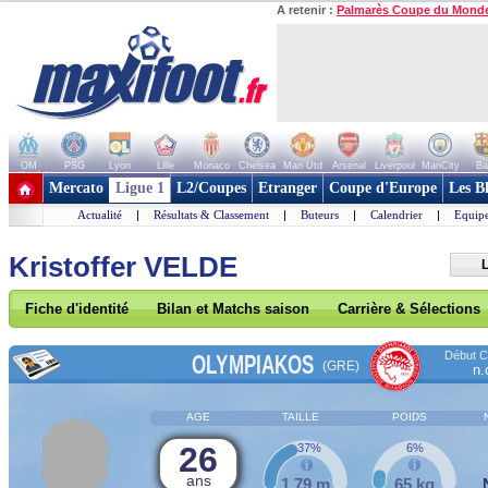
A retenir :
Palmarès Coupe du Mond
OM
PSG
Lyon
Lille
Monaco
Chelsea
Man Utd
Arsenal
Liverpool
ManCity
Ba
+ de clubs
Mercato
Ligue 1
L2/Coupes
Etranger
Coupe d'Europe
Les B
Actualité
|
Résultats & Classement
|
Buteurs
|
Calendrier
|
Equipe
Kristoffer VELDE
L
Fiche d'identité
Bilan et Matchs saison
Carrière & Sélections
Début Co
OLYMPIAKOS
(GRE)
n.
AGE
TAILLE
POIDS
26
37%
6%
ans
1,79 m
65 kg