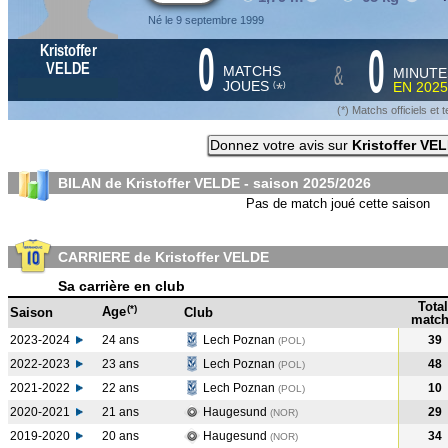
Né le 9 septembre 1999
0
0
Kristoffer
&
VELDE
MATCHS
MINUTE
JOUES
EN
2025
*
(
)
(*) Matchs officiels e
Donnez votre avis sur
Kristoffer VE
BILAN de Kristoffer VELDE - saison
2025/2026
Pas de match joué cette saison
CARRIERE de Kristoffer VELDE
Sa carrière en club
Total
(*)
Age
Saison
Club
match
2023-2024
24 ans
Lech Poznan
39
(POL
)
2022-2023
23 ans
Lech Poznan
48
(POL
)
2021-2022
22 ans
Lech Poznan
10
(POL
)
2020-2021
21 ans
Haugesund
29
(NOR
)
2019-2020
20 ans
Haugesund
34
(NOR
)