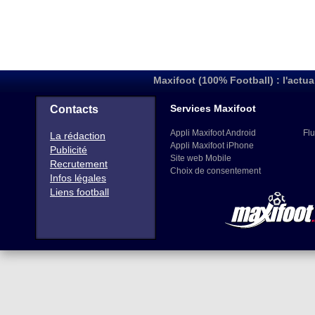
Maxifoot (100% Football) : l'actua
Services Maxifoot
Contacts
Appli Maxifoot Android
Flu
La rédaction
Appli Maxifoot iPhone
Publicité
Site web Mobile
Recrutement
Choix de consentement
Infos légales
Liens football