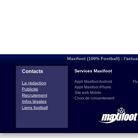
Maxifoot (100% Football) : l'actua
Services Maxifoot
Contacts
Appli Maxifoot Android
Flu
La rédaction
Appli Maxifoot iPhone
Publicité
Site web Mobile
Recrutement
Choix de consentement
Infos légales
Liens football