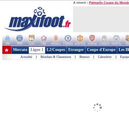
A retenir :
Palmarès Coupe du Mond
OM
PSG
Lyon
Lille
Monaco
Chelsea
Man Utd
Arsenal
Liverpool
ManCity
Ba
+ de clubs
Mercato
Ligue 1
L2/Coupes
Etranger
Coupe d'Europe
Les B
Actualité
|
Résultats & Classement
|
Buteurs
|
Calendrier
|
Equipe