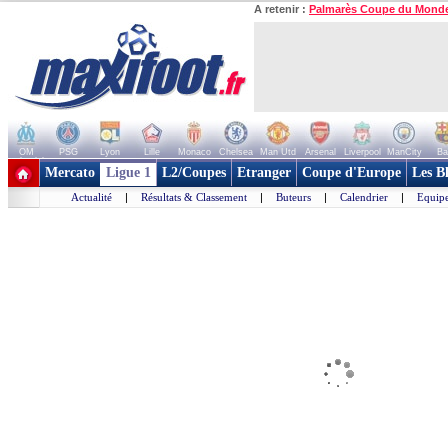
A retenir :
Palmarès Coupe du Mond
OM
PSG
Lyon
Lille
Monaco
Chelsea
Man Utd
Arsenal
Liverpool
ManCity
Ba
+ de clubs
Mercato
Ligue 1
L2/Coupes
Etranger
Coupe d'Europe
Les B
Actualité
|
Résultats & Classement
|
Buteurs
|
Calendrier
|
Equipe