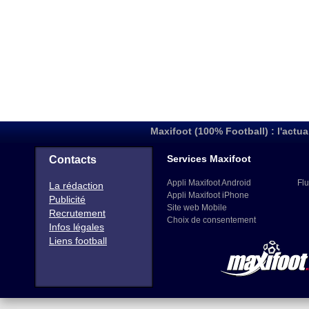
Maxifoot (100% Football) : l'actua
Services Maxifoot
Contacts
Appli Maxifoot Android
Flu
La rédaction
Appli Maxifoot iPhone
Publicité
Site web Mobile
Recrutement
Choix de consentement
Infos légales
Liens football