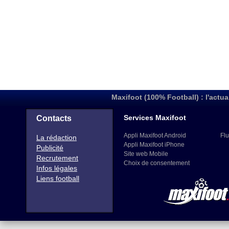
Maxifoot (100% Football) : l'actua
Services Maxifoot
Contacts
Appli Maxifoot Android
Flu
La rédaction
Appli Maxifoot iPhone
Publicité
Site web Mobile
Recrutement
Choix de consentement
Infos légales
Liens football