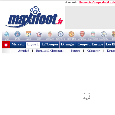
A retenir :
Palmarès Coupe du Mond
OM
PSG
Lyon
Lille
Monaco
Chelsea
Man Utd
Arsenal
Liverpool
ManCity
Ba
+ de clubs
Mercato
Ligue 1
L2/Coupes
Etranger
Coupe d'Europe
Les B
Actualité
|
Résultats & Classement
|
Buteurs
|
Calendrier
|
Equipe