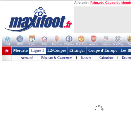
A retenir :
Palmarès Coupe du Mond
OM
PSG
Lyon
Lille
Monaco
Chelsea
Man Utd
Arsenal
Liverpool
ManCity
Ba
+ de clubs
Mercato
Ligue 1
L2/Coupes
Etranger
Coupe d'Europe
Les B
Actualité
|
Résultats & Classement
|
Buteurs
|
Calendrier
|
Equipe