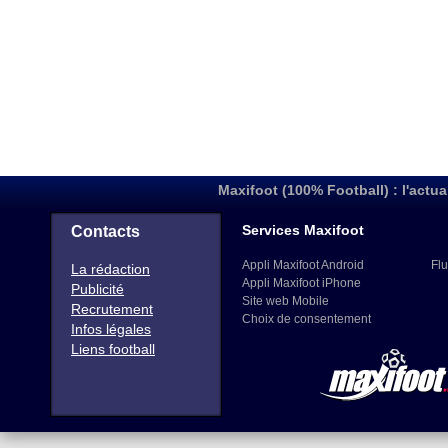
Maxifoot (100% Football) : l'actua
Services Maxifoot
Contacts
Appli Maxifoot Android
Flu
La rédaction
Appli Maxifoot iPhone
Publicité
Site web Mobile
Recrutement
Choix de consentement
Infos légales
Liens football