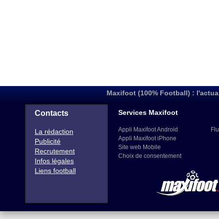
Maxifoot (100% Football) : l'actua
Services Maxifoot
Contacts
Appli Maxifoot Android
Flu
La rédaction
Appli Maxifoot iPhone
Publicité
Site web Mobile
Recrutement
Choix de consentement
Infos légales
Liens football