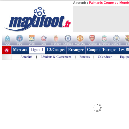
A retenir :
Palmarès Coupe du Mond
OM
PSG
Lyon
Lille
Monaco
Chelsea
Man Utd
Arsenal
Liverpool
ManCity
Ba
+ de clubs
Mercato
Ligue 1
L2/Coupes
Etranger
Coupe d'Europe
Les B
Actualité
|
Résultats & Classement
|
Buteurs
|
Calendrier
|
Equipe