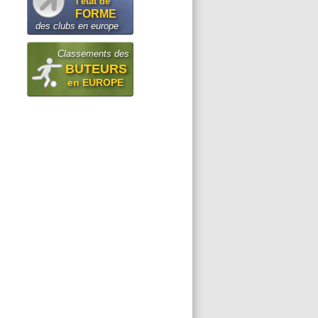
l'état de
FORME
des clubs en europe
Classements des
BUTEURS
en EUROPE