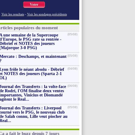
Voter
Voir les resultats
-
Voir les sondages précédents
articles populaires du moment
(05/08)
A une semaine de la Supercoupe
d'Europe, le PSG rate sa rentrée -
Débrief et NOTES des joueurs
(Majorque 3-0 PSG)
(05/08)
Mercato : Deschamps, et maintenant
?
(04/08)
Lyon frôle le néant absolu - Débrief
et NOTES des joueurs (Sparta 2-1
OL)
(06/08)
Journal des Transferts : la volte-face
de Rodri, l'OM finalise deux ventes
importantes, Vinicius et Diomandé
agitent le Real...
(05/08)
Journal des Transferts : Liverpool
tourné vers le PSG, le nouveau club
de Salah connu, Lille veut piocher au
Real...
Ça a fait le buzz depuis 7 jours