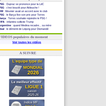
PSG
: Dupraz se prononce pour la LdC
PSG
: c'est bouclé pour Akliouche !
OM
: Meunier avait un accord avec le club
PSG
: le Barça fixe son prix pour Torres
Barça
: Torres souhaite rejoindre le PSG !
FIFA
: Infantino sollicite Trump
Argentine
: quand Medina recadre... sa mère
Real
: le démenti de Leipzig pour Diomandé
OM
: Paixão attire un 2e club anglais
FIFA
: le conseiller d'Infantino démissionne !
VIDEOS populaires du moment
Voir toutes les vidéos
A SUIVRE
L'equipe type de
MONDIAL
2026
Le meilleur effectif
LIGUE 1
saison
2025-26
Indice MF :