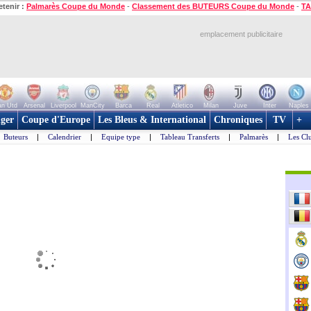
etenir :
Palmarès Coupe du Monde
-
Classement des BUTEURS Coupe du Monde
-
TA
emplacement publicitaire
n Utd
Arsenal
Liverpool
ManCity
Barca
Real
Atletico
Milan
Juve
Inter
Naples
ger
Coupe d'Europe
Les Bleus & International
Chroniques
TV
+
Buteurs
|
Calendrier
|
Equipe type
|
Tableau Transferts
|
Palmarès
|
Les Cl