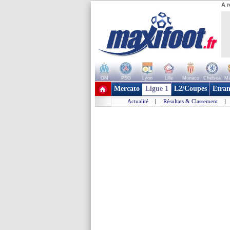
A r
OM
PSG
Lyon
Lille
Monaco
Chelsea
Ma
+ de clubs
Mercato
Ligue 1
L2/Coupes
Etran
Actualité
|
Résultats & Classement
|