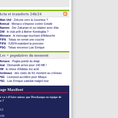
Actu et transferts 24h/24
Man Utd
: Zirkzee vers la Juventus ?
Amical
: Monaco s'impose contre Getafe
Nantes
: Der Zakarian et sa relation avec Kita
OM
: le club prêt à libérer Kondogbia ?
Monaco
: le message touchant d'Akliouche
FIFA
: Tebas en remet une couche
FIFA
: l'UEFA maintient la pression
PSG
: Tebas encense Luis Enrique
Real
: Vinicius jusqu'en 2032 (officiel)
Les + populaires du moment
Lyon
: Mangala va rejoindre Getafe
OM
: une offre refusée pour Aguerd
Monaco
: Pogba pointé du doigt
Real
: c'est confirmé pour Vinicius
Real
: Diomandé arrive pour 140 M€ !
Troyes
: Junior Diaz jusqu'en 2030 (officiel)
OM
: le retour d'Adidas est acté
PSG
: Akliouche a signé (officiel)
Bordeaux
: des clubs de N1 montent au créneau
OM
: une offre pour Bulka
PSG
: Liverpool accélère pour Mbaye
PSG
: contrat signé pour Akliouche
PSG
: Luis Enrique satisfait malgré tout
Ouganda
: Owori battu à mort à Kampala
Barça
: Ferran Torres donne son feu vert au PSG
Arsenal
: Arteta veut créer une dynastie
Real
: une nouvelle offre pour Vinicius
age Maxifoot
Chelsea
: Palace a fait son offre pour Disasi
FIFA
: le gouvernement espagnol s'en mêle
e va t-il faire mieux que Deschamps en équipe de
PSG
: l'étonnante rumeur Gusto
e ?
Bologne
: Dallinga est sur le marché
OM
: accord trouvé avec Man City pour Rulli
UI
OM
: Medina vers Leverkusen pour 25 M€
NON
Voir les brèves précédentes