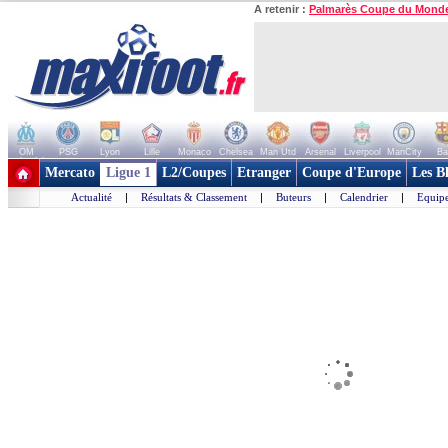
A retenir :
Palmarès Coupe du Mond
OM
PSG
Lyon
Lille
Monaco
Chelsea
Man Utd
Arsenal
Liverpool
ManCity
Ba
+ de clubs
Mercato
Ligue 1
L2/Coupes
Etranger
Coupe d'Europe
Les B
Actualité
|
Résultats & Classement
|
Buteurs
|
Calendrier
|
Equipe