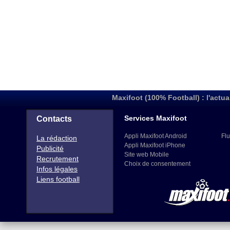
Maxifoot (100% Football) : l'actua
Services Maxifoot
Contacts
Appli Maxifoot Android
Flu
La rédaction
Appli Maxifoot iPhone
Publicité
Site web Mobile
Recrutement
Choix de consentement
Infos légales
Liens football