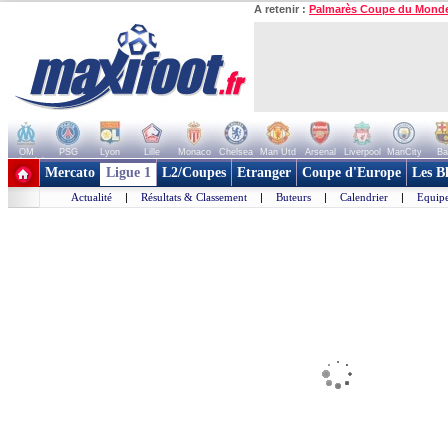
A retenir :
Palmarès Coupe du Mond
OM
PSG
Lyon
Lille
Monaco
Chelsea
Man Utd
Arsenal
Liverpool
ManCity
Ba
+ de clubs
Mercato
Ligue 1
L2/Coupes
Etranger
Coupe d'Europe
Les B
Actualité
|
Résultats & Classement
|
Buteurs
|
Calendrier
|
Equipe