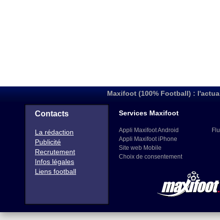
Maxifoot (100% Football) : l'actua
Services Maxifoot
Contacts
Appli Maxifoot Android
Flu
La rédaction
Appli Maxifoot iPhone
Publicité
Site web Mobile
Recrutement
Choix de consentement
Infos légales
Liens football