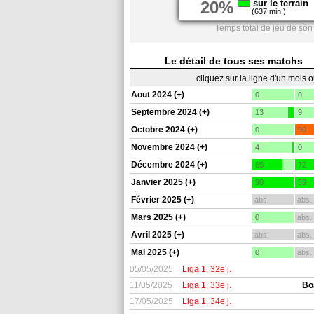
20%
sur le terrain
(637 min.)
Temps total de jeu de son
Le détail de tous ses matchs
cliquez sur la ligne d'un mois 
Aout 2024 (+)
0
0
Septembre 2024 (+)
13
9
Octobre 2024 (+)
0
90
Novembre 2024 (+)
4
0
Décembre 2024 (+)
65
72
Janvier 2025 (+)
90
59
Février 2025 (+)
abs.
abs.
Mars 2025 (+)
0
abs.
Avril 2025 (+)
abs.
abs.
Mai 2025 (+)
0
abs.
05/05/2025
Liga 1, 32e j.
11/05/2025
Liga 1, 33e j.
Bo
17/05/2025
Liga 1, 34e j.