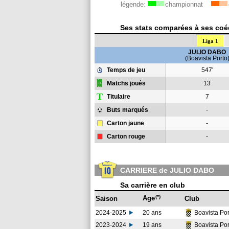
légende:
championnat
Ses stats comparées à ses coéq
Liga 1
JULIO DABO
(Boavista Porto
Temps de jeu
547'
Matchs joués
13
T
Titulaire
7
Buts marqués
-
Carton jaune
-
Carton rouge
-
CARRIERE de JULIO DABO
Sa carrière en club
(*)
Age
Saison
Club
2024-2025
20 ans
Boavista Po
2023-2024
19 ans
Boavista Po