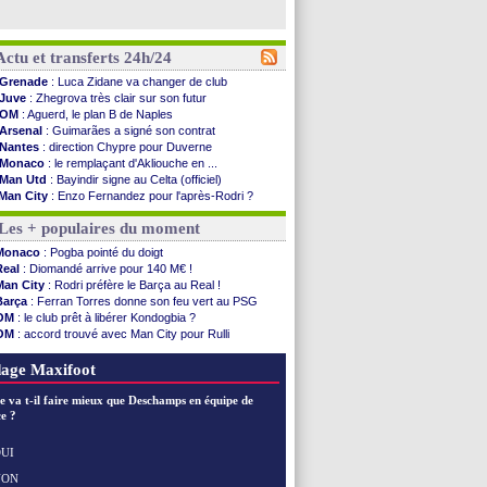
Actu et transferts 24h/24
Grenade
: Luca Zidane va changer de club
Juve
: Zhegrova très clair sur son futur
OM
: Aguerd, le plan B de Naples
Arsenal
: Guimarães a signé son contrat
Nantes
: direction Chypre pour Duverne
Monaco
: le remplaçant d'Akliouche en ...
Man Utd
: Bayindir signe au Celta (officiel)
Man City
: Enzo Fernandez pour l'après-Rodri ?
Naples
: l'option Monaco pour Lukaku !
Les + populaires du moment
OM
: Lucas Perri a été approché
PSG
: le coach de l'Ajax insiste pour Godts
Monaco
: Pogba pointé du doigt
PSG
: une 2e offre en préparation pour Godts
Real
: Diomandé arrive pour 140 M€ !
Francfort
: Dina Ebimbe signe à Schalke (off.)
Man City
: Rodri préfère le Barça au Real !
Strasbourg
: Saïdou Sow prêté à Nantes (off.)
Barça
: Ferran Torres donne son feu vert au PSG
Monaco
: Filipe Luis aimerait garder Balogun
OM
: le club prêt à libérer Kondogbia ?
Dortmund
: Newcastle est prévenu pour Nmecha
OM
: accord trouvé avec Man City pour Rulli
Barça
: première offre à 45 M€ pour Rodri ?
PSG
: l'étonnante rumeur Gusto
Argentine
: le soutien très appuyé à Infantino
PSG
: Luis Enrique satisfait malgré tout
age Maxifoot
Tottenham
: Van de Ven va prolonger
Barça
: l'agent de Rodri confirme !
e va t-il faire mieux que Deschamps en équipe de
FIFA
: la CAF soutient Infantino
e ?
CdM 2030
: Rubiales charge Infantino et ...
Rennes
: Embolo a des pistes alléchantes
UI
Côte d'Ivoire
: Renard affiche ses ambitions
NON
Voir les brèves précédentes