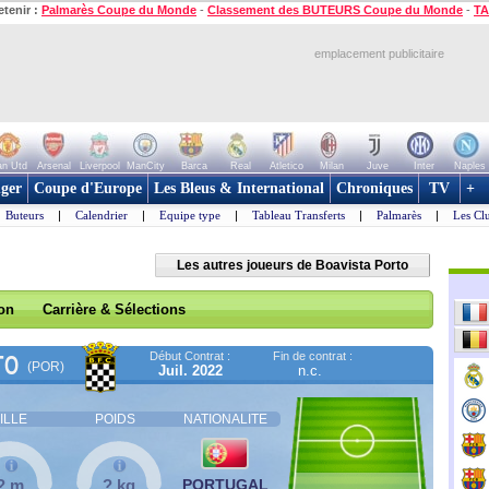
etenir :
Palmarès Coupe du Monde
-
Classement des BUTEURS Coupe du Monde
-
TA
emplacement publicitaire
n Utd
Arsenal
Liverpool
ManCity
Barca
Real
Atletico
Milan
Juve
Inter
Naples
ger
Coupe d'Europe
Les Bleus & International
Chroniques
TV
+
Buteurs
|
Calendrier
|
Equipe type
|
Tableau Transferts
|
Palmarès
|
Les Cl
Les autres joueurs de Boavista Porto
son
Carrière & Sélections
Début Contrat :
Fin de contrat :
TO
(POR)
Juil. 2022
n.c.
ILLE
POIDS
NATIONALITE
? m
? kg
PORTUGAL