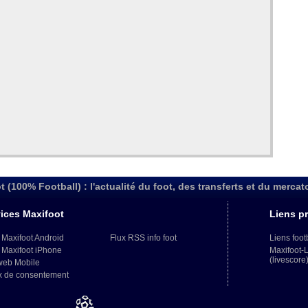
t (100% Football) : l'actualité du foot, des transferts et du mercat
ices Maxifoot
Liens pr
 Maxifoot Android
Flux RSS info foot
Liens foot
 Maxifoot iPhone
Maxifoot-
(livescore
web Mobile
x de consentement