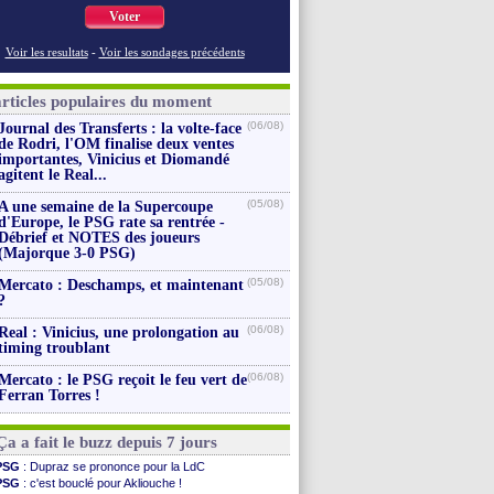
Voter
Voir les resultats
-
Voir les sondages précédents
articles populaires du moment
(06/08)
Journal des Transferts : la volte-face
de Rodri, l'OM finalise deux ventes
importantes, Vinicius et Diomandé
agitent le Real...
(05/08)
A une semaine de la Supercoupe
d'Europe, le PSG rate sa rentrée -
Débrief et NOTES des joueurs
(Majorque 3-0 PSG)
(05/08)
Mercato : Deschamps, et maintenant
?
(06/08)
Real : Vinicius, une prolongation au
timing troublant
(06/08)
Mercato : le PSG reçoit le feu vert de
Ferran Torres !
Ça a fait le buzz depuis 7 jours
PSG
: Dupraz se prononce pour la LdC
PSG
: c'est bouclé pour Akliouche !