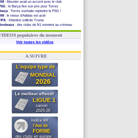
OM
: Meunier avait un accord avec le club
PSG
: le Barça fixe son prix pour Torres
Barça
: Torres souhaite rejoindre le PSG !
OM
: le retour d'Adidas est acté
FIFA
: Infantino sollicite Trump
Bordeaux
: des clubs de N1 montent au créneau
Argentine
: quand Medina recadre... sa mère
Real
: le démenti de Leipzig pour Diomandé
VIDEOS populaires du moment
Voir toutes les vidéos
A SUIVRE
L'equipe type de
MONDIAL
2026
Le meilleur effectif
LIGUE 1
saison
2025-26
Indice MF :
l'état de
FORME
des clubs en europe