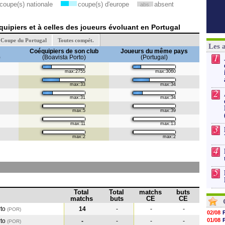
coupe(s) nationale
coupe(s) d'europe
absent
abs.
uipiers et à celles des joueurs évoluant en Portugal
Coupe du Portugal
Toutes compét.
Les 
Coéquipiers de son club
Joueurs du même pays
1
)
(Boavista Porto)
(Portugal)
max:2755
max:3060
max:33
max:34
2
max:31
max:34
max:5
max:39
max:11
max:13
3
max:2
max:2
4
5
Total
Total
matchs
buts
matchs
buts
CE
CE
rto
14
-
-
-
(POR)
02/08
01/08
rto
-
-
-
-
(POR
)