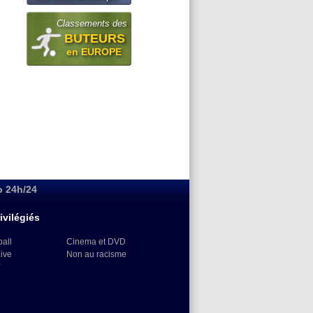
Classements des
BUTEURS
en EUROPE
o 24h/24
ivilégiés
ball
Cinema et DVD
Live
Non au racisme
)