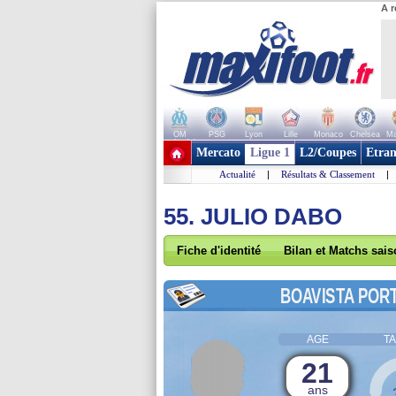
A r
OM
PSG
Lyon
Lille
Monaco
Chelsea
Ma
+ de clubs
Mercato
Ligue 1
L2/Coupes
Etran
Actualité
|
Résultats & Classement
|
55. JULIO DABO
Fiche d'identité
Bilan et Matchs sai
BOAVISTA POR
AGE
TA
21
ans