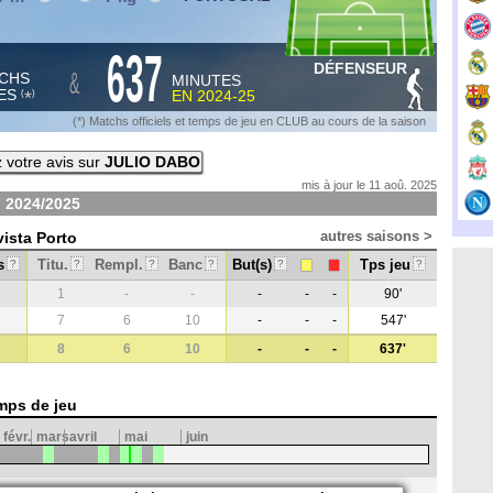
637
DÉFENSEUR
&
CHS
MINUTES
ES
EN
2024-25
*
(
)
(*) Matchs officiels et temps de jeu en CLUB au cours de la saison
votre avis sur
JULIO DABO
mis à jour le 11 aoû. 2025
n
2024/2025
autres saisons >
vista Porto
s
Titu.
Rempl.
Banc
But(s)
Tps jeu
?
?
?
?
?
?
1
-
-
-
-
-
90'
7
6
10
-
-
-
547'
8
6
10
-
-
-
637'
mps de jeu
févr.
mars
avril
mai
juin