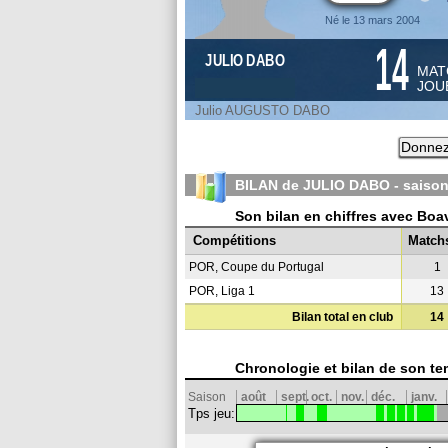
Né le 13 mars 2004
14
JULIO DABO
MAT
JOU
Julio AUGUSTO DABO
Donnez 
BILAN de JULIO DABO - saiso
Son bilan en chiffres avec Boa
Compétitions
Match
POR, Coupe du Portugal
1
POR, Liga 1
13
Bilan total en club
14
Chronologie et bilan de son te
Saison
août
sept.
oct.
nov.
déc.
janv.
Tps jeu: