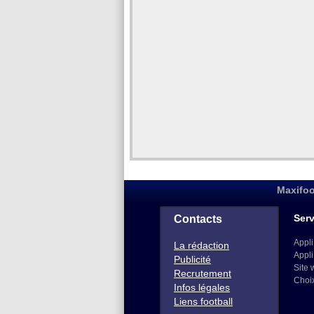
Maxifoo
Serv
Contacts
Appli
La rédaction
Appli
Publicité
Site 
Recrutement
Choi
Infos légales
Liens football