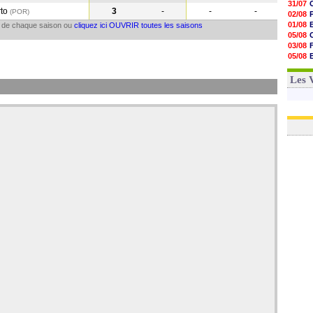
31/07
rto
3
-
-
-
(POR
)
02/08
01/08
il de chaque saison ou
cliquez ici OUVRIR toutes les saisons
05/08
03/08
05/08
03/08
03/08
Les 