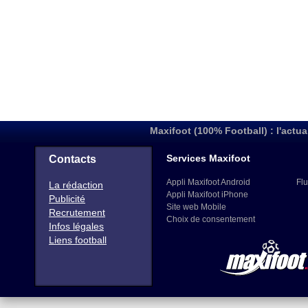
Maxifoot (100% Football) : l'actua
Services Maxifoot
Contacts
Appli Maxifoot Android
Flu
La rédaction
Appli Maxifoot iPhone
Publicité
Site web Mobile
Recrutement
Choix de consentement
Infos légales
Liens football