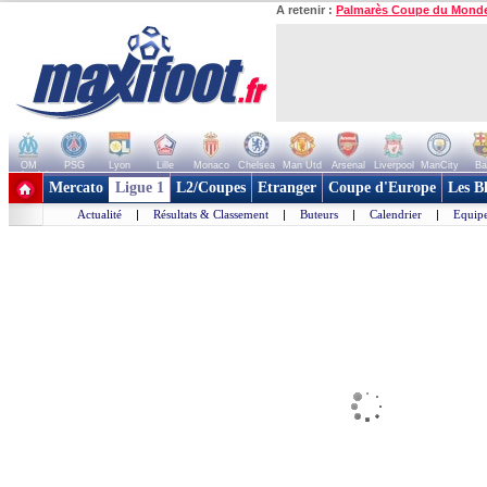
A retenir :
Palmarès Coupe du Mond
OM
PSG
Lyon
Lille
Monaco
Chelsea
Man Utd
Arsenal
Liverpool
ManCity
Ba
+ de clubs
Mercato
Ligue 1
L2/Coupes
Etranger
Coupe d'Europe
Les B
Actualité
|
Résultats & Classement
|
Buteurs
|
Calendrier
|
Equipe