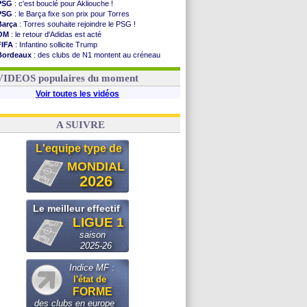
PSG
: c'est bouclé pour Akliouche !
PSG
: le Barça fixe son prix pour Torres
Barça
: Torres souhaite rejoindre le PSG !
OM
: le retour d'Adidas est acté
FIFA
: Infantino sollicite Trump
Bordeaux
: des clubs de N1 montent au créneau
Argentine
: quand Medina recadre... sa mère
Real
: le démenti de Leipzig pour Diomandé
VIDEOS populaires du moment
Voir toutes les vidéos
A SUIVRE
L'equipe type de
MONDIAL
2026
Le meilleur effectif
LIGUE 1
saison
2025-26
Indice MF :
l'état de
FORME
des clubs en europe