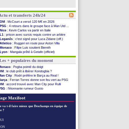
Actu et transferts 24h/24
OM
: McCourt a versé 120 M€ en 2026
PSG
: 4 retours dans le groupe face à Man Utd ...
Nice
: Kevin Carlos va partir en Italie
L1
: prison avec sursis requis contre un arbitre
Leganés
: c'est signé pour Luca Zidane (off.)
Atletico
: Ruggeri en route pour Aston Villa
Monaco
: Filipe Luis soutient Biereth
Lyon
: Mangala prêté à Getafe (officiel)
PSG
: Nsoki va signer en Croatie
Les + populaires du moment
Arsenal
: Naples vise Gabriel Jesus
Real
: Mastantuono prêté à la Fiorentina (off.)
Monaco
: Pogba pointé du doigt
Man City
: accord avec le Barça pour Rodri ?
OM
: le club prêt à libérer Kondogbia ?
Rennes
: Haise a prolongé (officiel)
Man City
: Rodri préfère le Barça au Real !
Palace
: Tomiyasu a convaincu (officiel)
Barça
: Ferran Torres donne son feu vert au PSG
OM
: B. Genesio - "ce n'est pas idéal"
OM
: accord trouvé avec Man City pour Rulli
TFC
: Sion Oppong signe pour 4 ans (officiel)
PSG
: l'étonnante rumeur Gusto
PSG
: Liverpool va proposer 115 M€ pour ...
OM
: une offre pour Bulka
Norvège
: la démission d'Infantino réclamée
Ouganda
: Owori battu à mort à Kampala
age Maxifoot
PSG
: Mbaye, deux pistes se détachent
Monaco
: Filipe Luis veut remplacer Akliouche
e va t-il faire mieux que Deschamps en équipe de
Grenade
: Luca Zidane va changer de club
e ?
Juve
: Zhegrova très clair sur son futur
OM
: Aguerd, le plan B de Naples
UI
Arsenal
: Guimarães a signé son contrat
NON
Voir les brèves précédentes