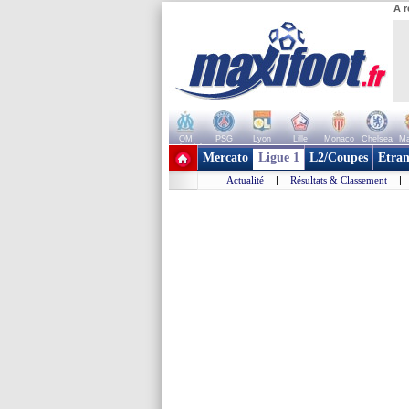
A r
OM
PSG
Lyon
Lille
Monaco
Chelsea
Ma
+ de clubs
Mercato
Ligue 1
L2/Coupes
Etran
Actualité
|
Résultats & Classement
|