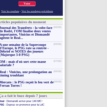
Voter
Voir les resultats
-
Voir les sondages précédents
articles populaires du moment
(06/08)
Journal des Transferts : la volte-face
de Rodri, l'OM finalise deux ventes
importantes, Vinicius et Diomandé
agitent le Real...
(05/08)
A une semaine de la Supercoupe
d'Europe, le PSG rate sa rentrée -
Débrief et NOTES des joueurs
(Majorque 3-0 PSG)
(07/08)
OM : mais d'où sort cette masse
salariale ?
(06/08)
Real : Vinicius, une prolongation au
timing troublant
(06/08)
Mercato : le PSG reçoit le feu vert de
Ferran Torres !
Ça a fait le buzz depuis 7 jours
Real
: Diomandé arrive pour 140 M€ !
PSG
: Dupraz se prononce pour la LdC