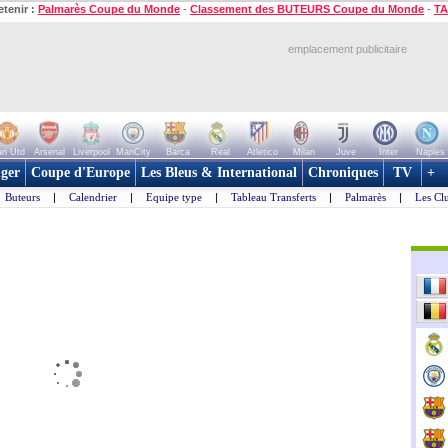
etenir :
Palmarès Coupe du Monde
-
Classement des BUTEURS Coupe du Monde
-
TA
emplacement publicitaire
n Utd
Arsenal
Liverpool
ManCity
Barca
Real
Atletico
Milan
Juve
Inter
Naples
ger
Coupe d'Europe
Les Bleus & International
Chroniques
TV
+
Buteurs
|
Calendrier
|
Equipe type
|
Tableau Transferts
|
Palmarès
|
Les Cl