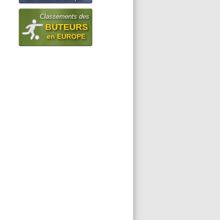
Classements des
BUTEURS
en EUROPE