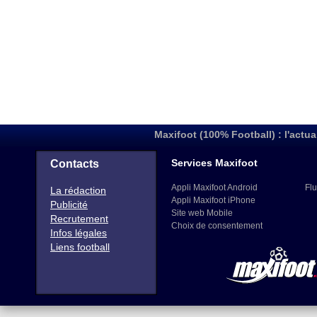
Maxifoot (100% Football) : l'actua
Services Maxifoot
Contacts
Appli Maxifoot Android
Flu
La rédaction
Appli Maxifoot iPhone
Publicité
Site web Mobile
Recrutement
Choix de consentement
Infos légales
Liens football