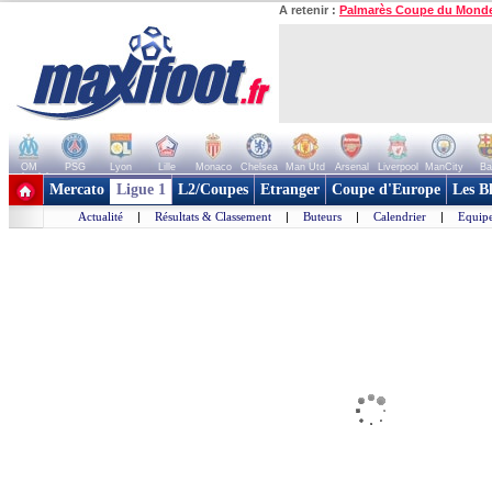
A retenir :
Palmarès Coupe du Mond
OM
PSG
Lyon
Lille
Monaco
Chelsea
Man Utd
Arsenal
Liverpool
ManCity
Ba
+ de clubs
Mercato
Ligue 1
L2/Coupes
Etranger
Coupe d'Europe
Les B
Actualité
|
Résultats & Classement
|
Buteurs
|
Calendrier
|
Equipe