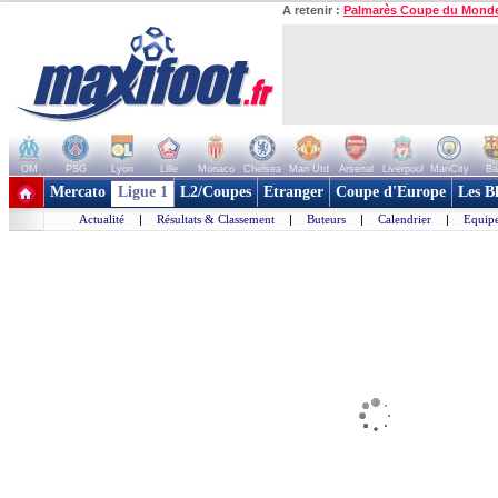
A retenir :
Palmarès Coupe du Mond
OM
PSG
Lyon
Lille
Monaco
Chelsea
Man Utd
Arsenal
Liverpool
ManCity
Ba
+ de clubs
Mercato
Ligue 1
L2/Coupes
Etranger
Coupe d'Europe
Les B
Actualité
|
Résultats & Classement
|
Buteurs
|
Calendrier
|
Equipe