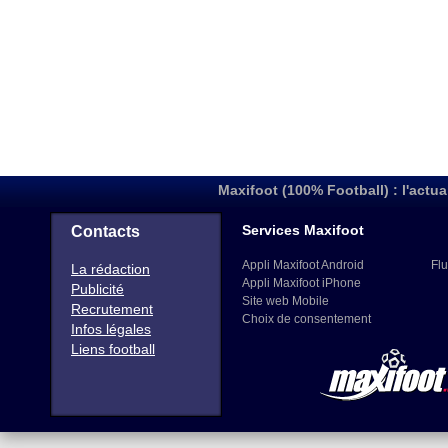
Maxifoot (100% Football) : l'actua
Services Maxifoot
Contacts
Appli Maxifoot Android
Flu
La rédaction
Appli Maxifoot iPhone
Publicité
Site web Mobile
Recrutement
Choix de consentement
Infos légales
Liens football