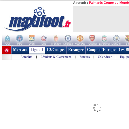
A retenir :
Palmarès Coupe du Mond
OM
PSG
Lyon
Lille
Monaco
Chelsea
Man Utd
Arsenal
Liverpool
ManCity
Ba
+ de clubs
Mercato
Ligue 1
L2/Coupes
Etranger
Coupe d'Europe
Les B
Actualité
|
Résultats & Classement
|
Buteurs
|
Calendrier
|
Equipe