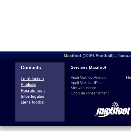
Maxifoot (100% Football) : l'actua
Services Maxifoot
Contacts
Appli Maxifoot Android
Flu
La rédaction
Appli Maxifoot iPhone
Publicité
Site web Mobile
Recrutement
Choix de consentement
Infos légales
Liens football