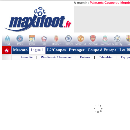
A retenir :
Palmarès Coupe du Mond
OM
PSG
Lyon
Lille
Monaco
Chelsea
Man Utd
Arsenal
Liverpool
ManCity
Ba
+ de clubs
Mercato
Ligue 1
L2/Coupes
Etranger
Coupe d'Europe
Les B
Actualité
|
Résultats & Classement
|
Buteurs
|
Calendrier
|
Equipe