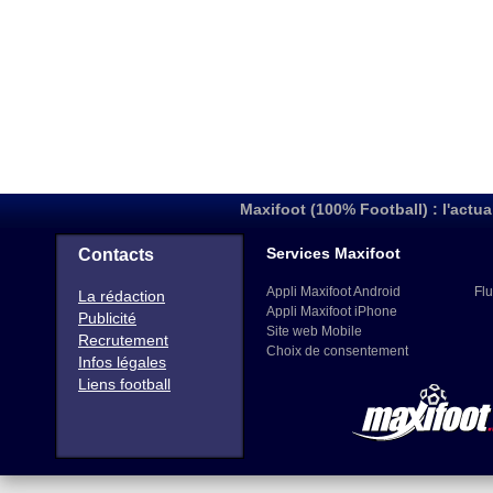
Maxifoot (100% Football) : l'actua
Services Maxifoot
Contacts
Appli Maxifoot Android
Flu
La rédaction
Appli Maxifoot iPhone
Publicité
Site web Mobile
Recrutement
Choix de consentement
Infos légales
Liens football