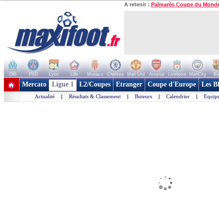
A retenir :
Palmarès Coupe du Mond
OM
PSG
Lyon
Lille
Monaco
Chelsea
Man Utd
Arsenal
Liverpool
ManCity
Ba
+ de clubs
Mercato
Ligue 1
L2/Coupes
Etranger
Coupe d'Europe
Les B
Actualité
|
Résultats & Classement
|
Buteurs
|
Calendrier
|
Equipe