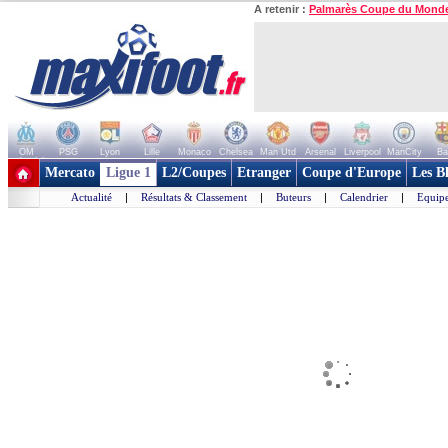
A retenir :
Palmarès Coupe du Mond
OM
PSG
Lyon
Lille
Monaco
Chelsea
Man Utd
Arsenal
Liverpool
ManCity
Ba
+ de clubs
Mercato
Ligue 1
L2/Coupes
Etranger
Coupe d'Europe
Les B
Actualité
|
Résultats & Classement
|
Buteurs
|
Calendrier
|
Equipe