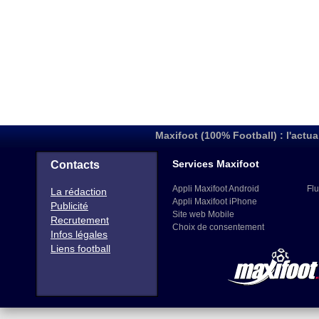
Maxifoot (100% Football) : l'actua
Services Maxifoot
Contacts
Appli Maxifoot Android
Flu
La rédaction
Appli Maxifoot iPhone
Publicité
Site web Mobile
Recrutement
Choix de consentement
Infos légales
Liens football