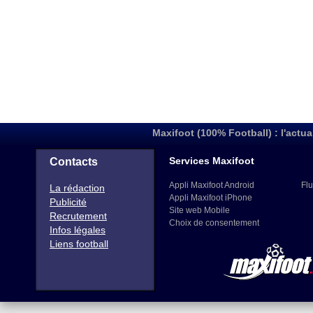
Maxifoot (100% Football) : l'actua
Services Maxifoot
Contacts
Appli Maxifoot Android
Flu
La rédaction
Appli Maxifoot iPhone
Publicité
Site web Mobile
Recrutement
Choix de consentement
Infos légales
Liens football