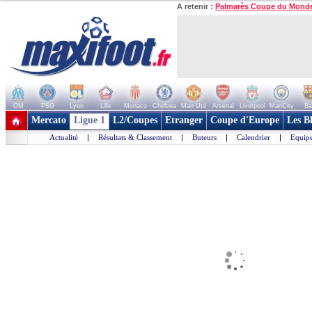
A retenir :
Palmarès Coupe du Mond
OM
PSG
Lyon
Lille
Monaco
Chelsea
Man Utd
Arsenal
Liverpool
ManCity
Ba
+ de clubs
Mercato
Ligue 1
L2/Coupes
Etranger
Coupe d'Europe
Les B
Actualité
|
Résultats & Classement
|
Buteurs
|
Calendrier
|
Equipe