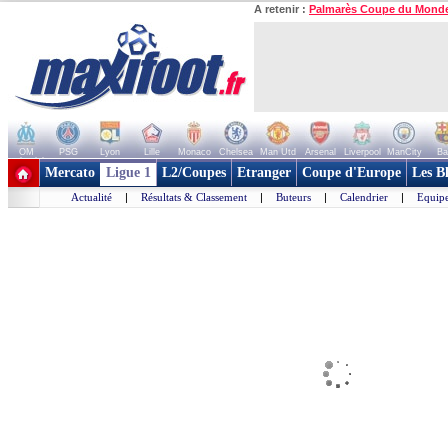
A retenir :
Palmarès Coupe du Mond
OM
PSG
Lyon
Lille
Monaco
Chelsea
Man Utd
Arsenal
Liverpool
ManCity
Ba
+ de clubs
Mercato
Ligue 1
L2/Coupes
Etranger
Coupe d'Europe
Les B
Actualité
|
Résultats & Classement
|
Buteurs
|
Calendrier
|
Equipe