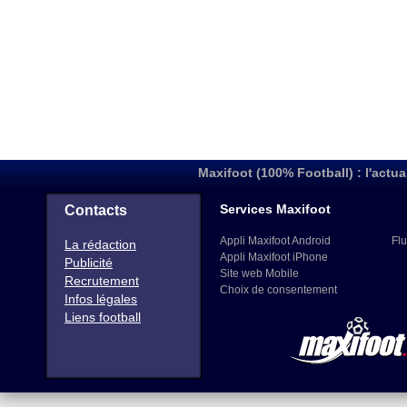
Maxifoot (100% Football) : l'actua
Services Maxifoot
Contacts
Appli Maxifoot Android
Flu
La rédaction
Appli Maxifoot iPhone
Publicité
Site web Mobile
Recrutement
Choix de consentement
Infos légales
Liens football