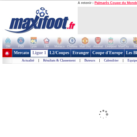
A retenir :
Palmarès Coupe du Mond
OM
PSG
Lyon
Lille
Monaco
Chelsea
Man Utd
Arsenal
Liverpool
ManCity
Ba
+ de clubs
Mercato
Ligue 1
L2/Coupes
Etranger
Coupe d'Europe
Les B
Actualité
|
Résultats & Classement
|
Buteurs
|
Calendrier
|
Equipe