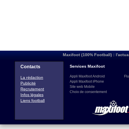
Maxifoot (100% Football) : l'actua
Services Maxifoot
Contacts
Appli Maxifoot Android
Flu
La rédaction
Appli Maxifoot iPhone
Publicité
Site web Mobile
Recrutement
Choix de consentement
Infos légales
Liens football