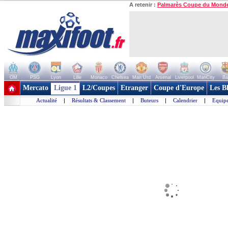
A retenir :
Palmarès Coupe du Mond
OM
PSG
Lyon
Lille
Monaco
Chelsea
Man Utd
Arsenal
Liverpool
ManCity
Ba
+ de clubs
Mercato
Ligue 1
L2/Coupes
Etranger
Coupe d'Europe
Les B
Actualité
|
Résultats & Classement
|
Buteurs
|
Calendrier
|
Equipe