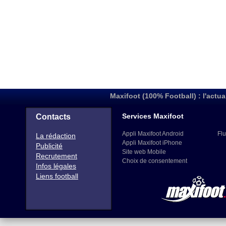
Maxifoot (100% Football) : l'actua
Services Maxifoot
Contacts
Appli Maxifoot Android
Flu
La rédaction
Appli Maxifoot iPhone
Publicité
Site web Mobile
Recrutement
Choix de consentement
Infos légales
Liens football