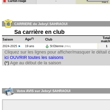
Carton rouge
-
max:2
CARRIERE de Jebryl SAHRAOUI
Sa carrière en club
Total
(*)
Age
Saison
Club
match
2024-2025
19 ans
St Etienne
1
(FRA)
Cliquez sur les lignes pour afficher/masquer le détai
ici OUVRIR toutes les saisons
(*)
Age au début de la saison
Votre AVIS sur Jebryl SAHRAOUI