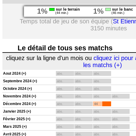
1%
sur le terrain
1%
sur le banc
(44 min.)
(46 min.)
Temps total de jeu de son équipe (
St Etien
3150 minutes
Le détail de tous ses matchs
cliquez sur la ligne d'un mois ou
cliquez ici pour 
les matchs (+)
Aout 2024 (+)
abs.
abs.
abs.
Septembre 2024 (+)
abs.
abs.
abs.
Octobre 2024 (+)
abs.
abs.
abs.
Novembre 2024 (+)
abs.
abs.
abs.
abs.
Décembre 2024 (+)
abs.
abs.
44
Janvier 2025 (+)
abs.
abs.
abs.
abs.
Février 2025 (+)
abs.
abs.
abs.
abs.
Mars 2025 (+)
abs.
abs.
abs.
abs.
Avril 2025 (+)
abs.
abs.
abs.
abs.