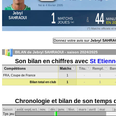
Né le 4 février 2005
1
44
Jebryl
&
SAHRAOUI
MATCHS
MINU
JOUES
EN
2
*
(
)
(*) Matchs officiels e
Donnez votre avis sur
Jebryl SAHRA
BILAN de Jebryl SAHRAOUI - saison
2024/2025
Son bilan en chiffres avec
St Etienn
Compétitions
Matchs
Titu.
Rempl.
Ban
?
?
?
FRA, Coupe de France
1
-
1
-
Bilan total en club
1
-
1
-
Chronologie et bilan de son temps 
Saison
août
sept.
oct.
nov.
déc.
janv.
févr.
mars
avril
mai
j
Tps jeu: