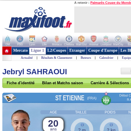
A retenir :
Palmarès Coupe du Mond
OM
PSG
Lyon
Lille
Monaco
Chelsea
Man Utd
Arsenal
Liverpool
ManCity
Ba
+ de clubs
Mercato
Ligue 1
L2/Coupes
Etranger
Coupe d'Europe
Les B
Actualité
|
Résultats & Classement
|
Buteurs
|
Calendrier
|
Equipe
Jebryl SAHRAOUI
Fiche d'identité
Bilan et Matchs saison
Carrière & Sélections
Début Co
ST ETIENNE
(FRA)
n.
AGE
TAILLE
POIDS
N
20
ans
? m
? kg