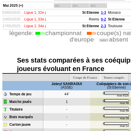
Mai 2025 (+)
abs.
abs.
abs.
03/05/2025
Ligue 1, 32e j.
St Etienne
1-3
Monaco
10/05/2025
Ligue 1, 33e j.
Reims
0-2
St Etienne
17/05/2025
Ligue 1, 34e j.
St Etienne
2-3
Toulouse
légende:
championnat
coupe(s) na
d'europe
absent
abs.
Ses stats comparées à ses coéquipi
joueurs évoluant en France
Coupe de France
Toutes compét.
Jebryl SAHRAOUI
Coéquipiers de son 
(ASSE)
(St Etienne)
Temps de jeu
44'
max:6120
Matchs joués
1
max:68
T
Titulaire
-
max:68
Buts marqués
-
max:28
Carton jaune
-
max:12