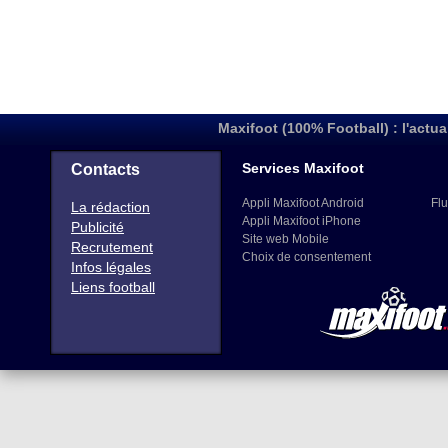
Maxifoot (100% Football) : l'actua
Services Maxifoot
Contacts
Appli Maxifoot Android
Flu
La rédaction
Appli Maxifoot iPhone
Publicité
Site web Mobile
Recrutement
Choix de consentement
Infos légales
Liens football