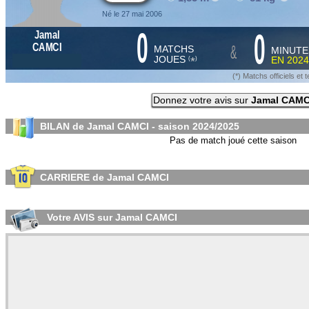
Né le 27 mai 2006
0
0
Jamal
&
CAMCI
MATCHS
MINUTE
JOUES
EN
2024
*
(
)
(*) Matchs officiels e
Donnez votre avis sur
Jamal CAMC
BILAN de Jamal CAMCI - saison
2024/2025
Pas de match joué cette saison
CARRIERE de Jamal CAMCI
Votre AVIS sur Jamal CAMCI