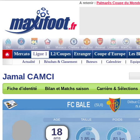
A retenir :
Palmarès Coupe du Mond
OM
PSG
Lyon
Lille
Monaco
Chelsea
Man Utd
Arsenal
Liverpool
ManCity
Ba
+ de clubs
Mercato
Ligue 1
L2/Coupes
Etranger
Coupe d'Europe
Les B
Actualité
|
Résultats & Classement
|
Buteurs
|
Calendrier
|
Equipe
Jamal CAMCI
Fiche d'identité
Bilan et Matchs saison
Carrière & Sélections
Début Co
FC BALE
(SUI)
n.
AGE
TAILLE
POIDS
18
59%
73%
ans
1,85 m
81 kg