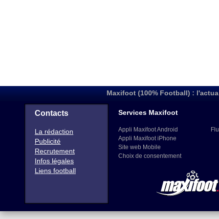
Maxifoot (100% Football) : l'actua
Services Maxifoot
Contacts
Appli Maxifoot Android
Flu
La rédaction
Appli Maxifoot iPhone
Publicité
Site web Mobile
Recrutement
Choix de consentement
Infos légales
Liens football