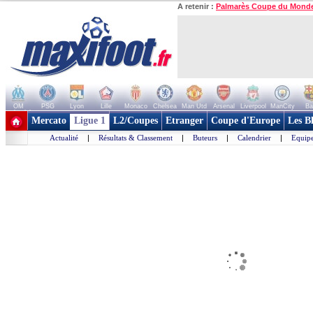
A retenir :
Palmarès Coupe du Mond
OM
PSG
Lyon
Lille
Monaco
Chelsea
Man Utd
Arsenal
Liverpool
ManCity
Ba
+ de clubs
Mercato
Ligue 1
L2/Coupes
Etranger
Coupe d'Europe
Les B
Actualité
|
Résultats & Classement
|
Buteurs
|
Calendrier
|
Equipe