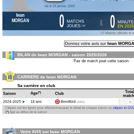
Né le 29 janvier 2006
0
0
Iwan
&
MORGAN
MATCHS
MINUTE
JOUES
EN
2025
*
(
)
(*) Matchs officiels e
Donnez votre avis sur
Iwan MORG
BILAN de Iwan MORGAN - saison
2025/2026
Pas de match joué cette saison
CARRIERE de Iwan MORGAN
Sa carrière en club
Total
(*)
Age
Saison
Club
match
2024-2025
18 ans
Brentford
-
(ANG
)
Cliquez sur les lignes pour afficher/masquer le détail de chaque saison ou
cliquez ici OU
(*)
Age au début de la saison
Votre AVIS sur Iwan MORGAN