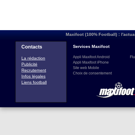
Maxifoot (100% Football) : l'actua
Services Maxifoot
Contacts
Appli Maxifoot Android
Flu
La rédaction
Appli Maxifoot iPhone
Publicité
Site web Mobile
Recrutement
Choix de consentement
Infos légales
Liens football