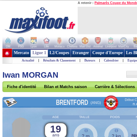
A retenir :
Palmarès Coupe du Mond
OM
PSG
Lyon
Lille
Monaco
Chelsea
Man Utd
Arsenal
Liverpool
ManCity
Ba
+ de clubs
Mercato
Ligue 1
L2/Coupes
Etranger
Coupe d'Europe
Les B
Actualité
|
Résultats & Classement
|
Buteurs
|
Calendrier
|
Equipe
Iwan MORGAN
Fiche d'identité
Bilan et Matchs saison
Carrière & Sélections
Début Co
BRENTFORD
(ANG)
n.
AGE
TAILLE
POIDS
19
ans
? m
? kg
PA