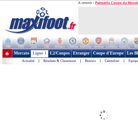
A retenir :
Palmarès Coupe du Mond
OM
PSG
Lyon
Lille
Monaco
Chelsea
Man Utd
Arsenal
Liverpool
ManCity
Ba
+ de clubs
Mercato
Ligue 1
L2/Coupes
Etranger
Coupe d'Europe
Les B
Actualité
|
Résultats & Classement
|
Buteurs
|
Calendrier
|
Equipe