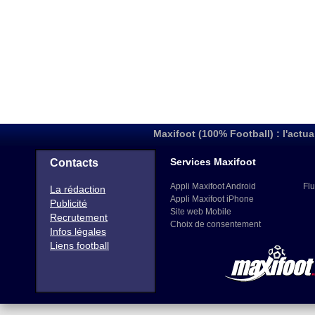
Maxifoot (100% Football) : l'actua
Services Maxifoot
Contacts
Appli Maxifoot Android
Flu
La rédaction
Appli Maxifoot iPhone
Publicité
Site web Mobile
Recrutement
Choix de consentement
Infos légales
Liens football