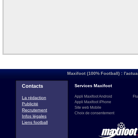
Maxifoot (100% Football) : l'actua
Services Maxifoot
Contacts
Appli Maxifoot Android
Flu
La rédaction
Appli Maxifoot iPhone
Publicité
Site web Mobile
Recrutement
Choix de consentement
Infos légales
Liens football