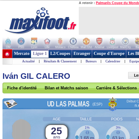
A retenir :
Palmarès Coupe du Mond
OM
PSG
Lyon
Lille
Monaco
Chelsea
Man Utd
Arsenal
Liverpool
ManCity
Ba
+ de clubs
Mercato
Ligue 1
L2/Coupes
Etranger
Coupe d'Europe
Les B
Actualité
|
Résultats & Classement
|
Buteurs
|
Calendrier
|
Equipe
Iván GIL CALERO
Le
Fiche d'identité
Bilan et Matchs saison
Carrière & Sélections
Début Co
UD LAS PALMAS
(ESP)
n.
AGE
TAILLE
POIDS
N
25
1%
3%
ans
1,68 m
63 kg