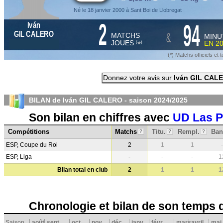
Né le 18 janvier 2000 à Sant Boi de Llobregat
2
94
Iván
&
GIL CALERO
MATCHS
MINU
JOUES
EN
2
*
(
)
(*) Matchs officiels e
Donnez votre avis sur
Iván GIL CAL
BILAN de Iván GIL CALERO - saison
2024/2025
Son bilan en chiffres avec
UD Las 
Compétitions
Matchs
Titu.
Rempl.
Ban
?
?
?
ESP, Coupe du Roi
2
1
1
-
ESP, Liga
-
-
-
1
Bilan total en club
2
1
1
1
Chronologie et bilan de son temps 
Saison
août
sept.
oct.
nov.
déc.
janv.
févr.
mars
avril
mai