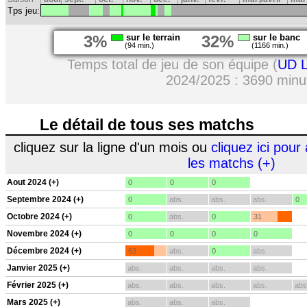
Tps jeu:
3%
sur le terrain
32%
sur le banc
(94 min.)
(1166 min.)
Temps total de jeu de son équipe (
UD L
2024/2025 : 3690 minu
Le détail de tous ses matchs
cliquez sur la ligne d'un mois ou
cliquez ici pour 
les matchs (+)
Aout 2024 (+)
0
0
0
Septembre 2024 (+)
0
abs.
abs.
abs.
0
Octobre 2024 (+)
0
abs.
0
31
Novembre 2024 (+)
0
0
0
0
Décembre 2024 (+)
63
abs.
0
abs.
Janvier 2025 (+)
abs.
abs.
abs.
abs.
Février 2025 (+)
abs.
abs.
abs.
abs.
abs
Mars 2025 (+)
abs.
abs.
abs.