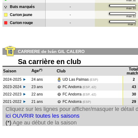
max:32
Buts marqués
-
max:10
Carton jaune
-
max:12
Carton rouge
-
max:2
CARRIERE de Iván GIL CALERO
Sa carrière en club
Total
(*)
Age
Saison
Club
match
2024-2025
24 ans
UD Las Palmas
2
(ESP)
2023-2024
23 ans
FC Andorra
43
(ESP, d2)
2022-2023
22 ans
FC Andorra
30
(ESP, d2)
2021-2022
21 ans
FC Andorra
29
(ESP
)
Cliquez sur les lignes pour afficher/masquer le détai
ici OUVRIR toutes les saisons
(*)
Age au début de la saison