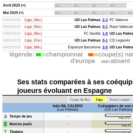
Avril 2025 (+)
abs.
abs.
abs.
abs.
Mai 2025 (+)
abs.
abs.
abs.
abs.
abs
03/05/2025
Liga, 34e j.
UD Las Palmas
2-3
FC Valence
09/05/2025
Liga, 35e j.
UD Las Palmas
0-1
Rayo Valleca
13/05/2025
Liga, 36e j.
FC Seville
1-0
UD Las Palm
18/05/2025
Liga, 37e j.
UD Las Palmas
0-1
CD Leganés
24/05/2025
Liga, 38e j.
Espanyol Barcelone
2-0
UD Las Palm
légende:
championnat
coupe(s) na
d'europe
absent
abs.
Ses stats comparées à ses coéquipi
joueurs évoluant en Espagne
Coupe du Roi
Liga
Toutes compét.
Iván GIL CALERO
Coéquipiers de son 
(Las Palmas)
(UD Las Palmas)
Temps de jeu
-
max:2727
Matchs joués
-
max:35
T
Titulaire
-