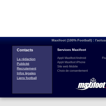
Maxifoot (100% Football) : l'actua
Services Maxifoot
Contacts
Appli Maxifoot Android
Flu
La rédaction
Appli Maxifoot iPhone
Publicité
Site web Mobile
Recrutement
Choix de consentement
Infos légales
Liens football