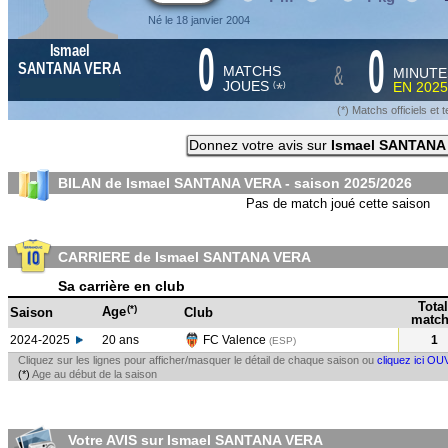
Né le 18 janvier 2004
0
0
Ismael
&
SANTANA VERA
MATCHS
MINUTE
JOUES
EN
2025
*
(
)
(*) Matchs officiels e
Donnez votre avis sur
Ismael SANTANA
BILAN de Ismael SANTANA VERA - saison
2025/2026
Pas de match joué cette saison
CARRIERE de Ismael SANTANA VERA
Sa carrière en club
Total
(*)
Age
Saison
Club
match
2024-2025
20 ans
FC Valence
1
(ESP
)
Cliquez sur les lignes pour afficher/masquer le détail de chaque saison ou
cliquez ici OU
(*)
Age au début de la saison
Votre AVIS sur Ismael SANTANA VERA