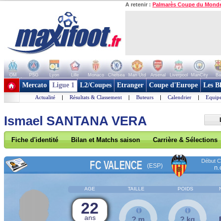
A retenir :
Palmarès Coupe du Mond
OM
PSG
Lyon
Lille
Monaco
Chelsea
Man Utd
Arsenal
Liverpool
ManCity
Ba
+ de clubs
Mercato
Ligue 1
L2/Coupes
Etranger
Coupe d'Europe
Les B
Actualité
|
Résultats & Classement
|
Buteurs
|
Calendrier
|
Equipe
Ismael SANTANA VERA
Fiche d'identité
Bilan et Matchs saison
Carrière & Sélections
Début Co
FC VALENCE
(ESP)
n.
AGE
TAILLE
POIDS
22
ans
? m
? kg