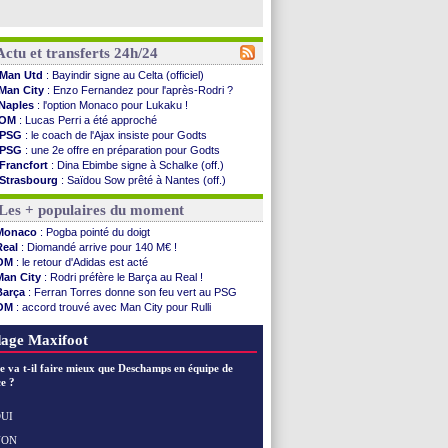
Actu et transferts 24h/24
Man Utd
: Bayindir signe au Celta (officiel)
Man City
: Enzo Fernandez pour l'après-Rodri ?
Naples
: l'option Monaco pour Lukaku !
OM
: Lucas Perri a été approché
PSG
: le coach de l'Ajax insiste pour Godts
PSG
: une 2e offre en préparation pour Godts
Francfort
: Dina Ebimbe signe à Schalke (off.)
Strasbourg
: Saïdou Sow prêté à Nantes (off.)
Monaco
: Filipe Luis aimerait garder Balogun
Les + populaires du moment
Dortmund
: Newcastle est prévenu pour Nmecha
Barça
: première offre à 45 M€ pour Rodri ?
Monaco
: Pogba pointé du doigt
Argentine
: le soutien très appuyé à Infantino
Real
: Diomandé arrive pour 140 M€ !
Tottenham
: Van de Ven va prolonger
OM
: le retour d'Adidas est acté
Barça
: l'agent de Rodri confirme !
Man City
: Rodri préfère le Barça au Real !
FIFA
: la CAF soutient Infantino
Barça
: Ferran Torres donne son feu vert au PSG
CdM 2030
: Rubiales charge Infantino et ...
OM
: accord trouvé avec Man City pour Rulli
Rennes
: Embolo a des pistes alléchantes
PSG
: l'étonnante rumeur Gusto
Côte d'Ivoire
: Renard affiche ses ambitions
OM
: le club prêt à libérer Kondogbia ?
age Maxifoot
Rennes
: Haise confirme pour Aït Boudlal
Man City
: Trafford à Leeds pour 47 M€ (off...
e va t-il faire mieux que Deschamps en équipe de
Man Utd
: Zirkzee vers la Juventus ?
e ?
Amical
: Monaco s'impose contre Getafe
Nantes
: Der Zakarian et sa relation avec Kita
UI
OM
: le club prêt à libérer Kondogbia ?
NON
Voir les brèves précédentes