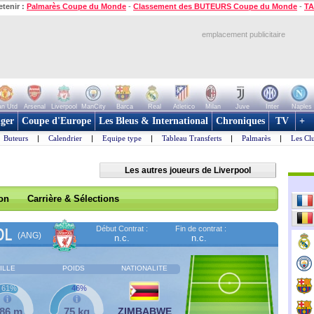
etenir :
Palmarès Coupe du Monde
-
Classement des BUTEURS Coupe du Monde
-
TA
emplacement publicitaire
n Utd
Arsenal
Liverpool
ManCity
Barca
Real
Atletico
Milan
Juve
Inter
Naples
ger
Coupe d'Europe
Les Bleus & International
Chroniques
TV
+
Buteurs
|
Calendrier
|
Equipe type
|
Tableau Transferts
|
Palmarès
|
Les Cl
Les autres joueurs de Liverpool
son
Carrière & Sélections
Début Contrat :
Fin de contrat :
OL
(ANG)
n.c.
n.c.
ILLE
POIDS
NATIONALITE
61%
46%
,86 m
75 kg
ZIMBABWE