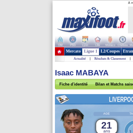
A r
OM
PSG
Lyon
Lille
Monaco
Chelsea
Ma
+ de clubs
Mercato
Ligue 1
L2/Coupes
Etran
Actualité
|
Résultats & Classement
|
Isaac MABAYA
Fiche d'identité
Bilan et Matchs sai
LIVERPO
AGE
TA
21
ans
1