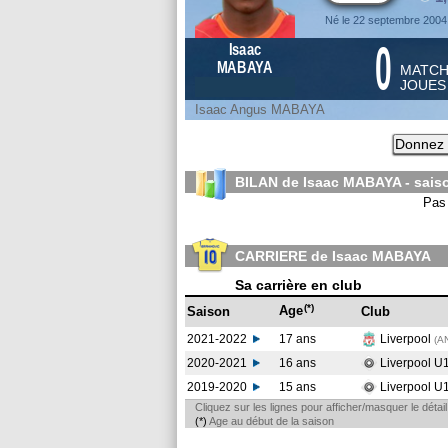
Né le 22 septembre 2004
0
Isaac
MABAYA
MATC
JOUE
Isaac Angus MABAYA
Donnez 
BILAN de Isaac MABAYA - sai
Pas 
CARRIERE de Isaac MABAYA
Sa carrière en club
(*)
Age
Saison
Club
2021-2022
17 ans
Liverpool
(A
2020-2021
16 ans
Liverpool U
2019-2020
15 ans
Liverpool U
Cliquez sur les lignes pour afficher/masquer le déta
(*)
Age au début de la saison