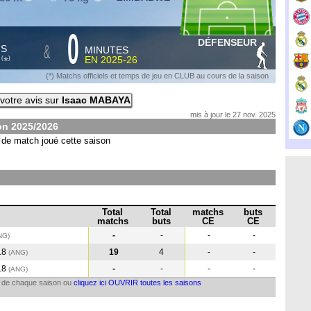
0
DÉFENSEUR
&
HS
MINUTES
S
EN
2025-26
*
(
)
(*) Matchs officiels et temps de jeu en CLUB au cours de la saison
votre avis sur
Isaac MABAYA
mis à jour le 27 nov. 2025
son
2025/2026
de match joué cette saison
Total
Total
matchs
buts
matchs
buts
CE
CE
-
-
-
-
NG
)
18
19
4
-
-
(ANG
)
18
-
-
-
-
(ANG
)
il de chaque saison ou
cliquez ici OUVRIR toutes les saisons