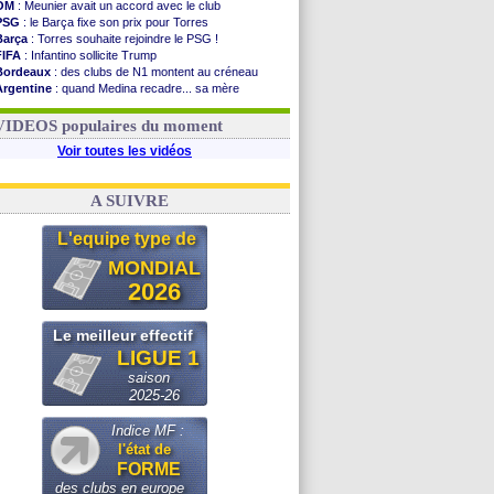
OM
: Meunier avait un accord avec le club
PSG
: le Barça fixe son prix pour Torres
Barça
: Torres souhaite rejoindre le PSG !
FIFA
: Infantino sollicite Trump
Bordeaux
: des clubs de N1 montent au créneau
Argentine
: quand Medina recadre... sa mère
Real
: le démenti de Leipzig pour Diomandé
OM
: Paixão attire un 2e club anglais
VIDEOS populaires du moment
Voir toutes les vidéos
A SUIVRE
L'equipe type de
MONDIAL
2026
Le meilleur effectif
LIGUE 1
saison
2025-26
Indice MF :
l'état de
FORME
des clubs en europe