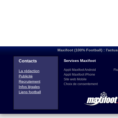
Maxifoot (100% Football) : l'actua
Services Maxifoot
Contacts
Appli Maxifoot Android
Flu
La rédaction
Appli Maxifoot iPhone
Publicité
Site web Mobile
Recrutement
Choix de consentement
Infos légales
Liens football