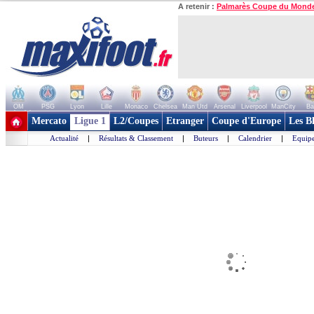
A retenir :
Palmarès Coupe du Mond
OM
PSG
Lyon
Lille
Monaco
Chelsea
Man Utd
Arsenal
Liverpool
ManCity
Ba
+ de clubs
Mercato
Ligue 1
L2/Coupes
Etranger
Coupe d'Europe
Les B
Actualité
|
Résultats & Classement
|
Buteurs
|
Calendrier
|
Equipe