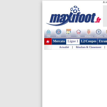
A r
OM
PSG
Lyon
Lille
Monaco
Chelsea
Ma
+ de clubs
Mercato
Ligue 1
L2/Coupes
Etran
Actualité
|
Résultats & Classement
|