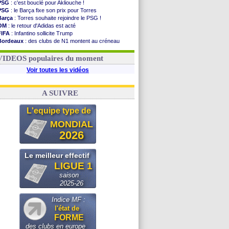
PSG
: c'est bouclé pour Akliouche !
PSG
: le Barça fixe son prix pour Torres
Barça
: Torres souhaite rejoindre le PSG !
OM
: le retour d'Adidas est acté
FIFA
: Infantino sollicite Trump
Bordeaux
: des clubs de N1 montent au créneau
Argentine
: quand Medina recadre... sa mère
Real
: le démenti de Leipzig pour Diomandé
VIDEOS populaires du moment
Voir toutes les vidéos
A SUIVRE
L'equipe type de
MONDIAL
2026
Le meilleur effectif
LIGUE 1
saison
2025-26
Indice MF :
l'état de
FORME
des clubs en europe