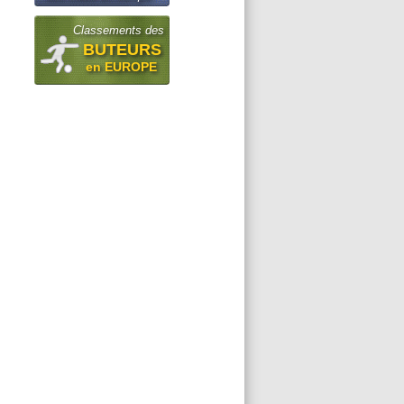
Classements des
BUTEURS
en EUROPE