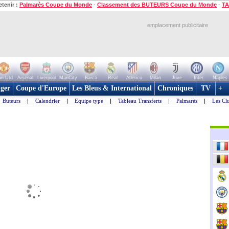
etenir :
Palmarès Coupe du Monde
-
Classement des BUTEURS Coupe du Monde
-
TA
emplacement publicitaire
n Utd
Arsenal
Liverpool
ManCity
Barca
Real
Atletico
Milan
Juve
Inter
Naples
ger
Coupe d'Europe
Les Bleus & International
Chroniques
TV
+
Buteurs
|
Calendrier
|
Equipe type
|
Tableau Transferts
|
Palmarès
|
Les Cl