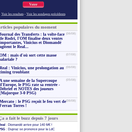
Voter
Voir les resultats
-
Voir les sondages précédents
articles populaires du moment
(06/08)
Journal des Transferts : la volte-face
de Rodri, l'OM finalise deux ventes
importantes, Vinicius et Diomandé
agitent le Real...
(07/08)
OM : mais d'où sort cette masse
salariale ?
(06/08)
Real : Vinicius, une prolongation au
timing troublant
(05/08)
A une semaine de la Supercoupe
d'Europe, le PSG rate sa rentrée -
Débrief et NOTES des joueurs
(Majorque 3-0 PSG)
(06/08)
Mercato : le PSG reçoit le feu vert de
Ferran Torres !
Ça a fait le buzz depuis 7 jours
Real
: Diomandé arrive pour 140 M€ !
PSG
: Dupraz se prononce pour la LdC