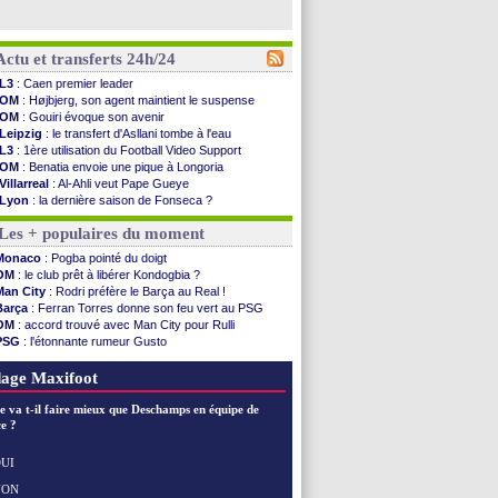
Actu et transferts 24h/24
L3
: Caen premier leader
OM
: Højbjerg, son agent maintient le suspense
OM
: Gouiri évoque son avenir
Leipzig
: le transfert d'Asllani tombe à l'eau
L3
: 1ère utilisation du Football Video Support
OM
: Benatia envoie une pique à Longoria
Villarreal
: Al-Ahli veut Pape Gueye
Lyon
: la dernière saison de Fonseca ?
OM
: un nouveau prétendant pour Højbjerg
Les + populaires du moment
Brest
: un gardien norvégien en approche ?
OM
: McCourt a versé 120 M€ en 2026
Monaco
: Pogba pointé du doigt
PSG
: 4 retours dans le groupe face à Man Utd ...
OM
: le club prêt à libérer Kondogbia ?
Nice
: Kevin Carlos va partir en Italie
Man City
: Rodri préfère le Barça au Real !
L1
: prison avec sursis requis contre un arbitre
Barça
: Ferran Torres donne son feu vert au PSG
Leganés
: c'est signé pour Luca Zidane (off.)
OM
: accord trouvé avec Man City pour Rulli
Atletico
: Ruggeri en route pour Aston Villa
PSG
: l'étonnante rumeur Gusto
Monaco
: Filipe Luis soutient Biereth
OM
: une offre pour Bulka
Lyon
: Mangala prêté à Getafe (officiel)
Ouganda
: Owori battu à mort à Kampala
age Maxifoot
PSG
: Nsoki va signer en Croatie
Arsenal
: Naples vise Gabriel Jesus
e va t-il faire mieux que Deschamps en équipe de
Real
: Mastantuono prêté à la Fiorentina (off.)
e ?
Man City
: accord avec le Barça pour Rodri ?
Rennes
: Haise a prolongé (officiel)
UI
Palace
: Tomiyasu a convaincu (officiel)
NON
Voir les brèves précédentes