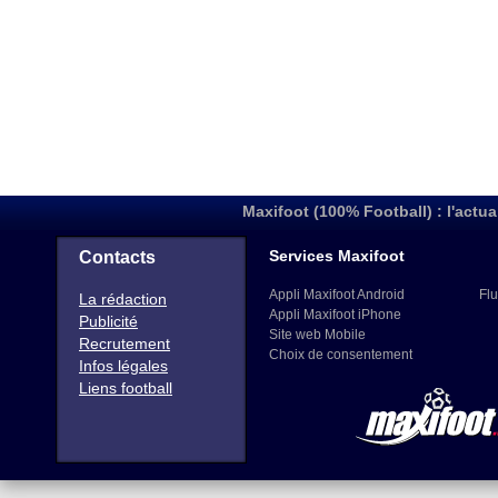
Maxifoot (100% Football) : l'actua
Services Maxifoot
Contacts
Appli Maxifoot Android
Flu
La rédaction
Appli Maxifoot iPhone
Publicité
Site web Mobile
Recrutement
Choix de consentement
Infos légales
Liens football