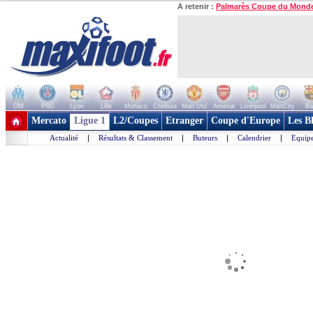
A retenir :
Palmarès Coupe du Mond
OM
PSG
Lyon
Lille
Monaco
Chelsea
Man Utd
Arsenal
Liverpool
ManCity
Ba
+ de clubs
Mercato
Ligue 1
L2/Coupes
Etranger
Coupe d'Europe
Les B
Actualité
|
Résultats & Classement
|
Buteurs
|
Calendrier
|
Equipe