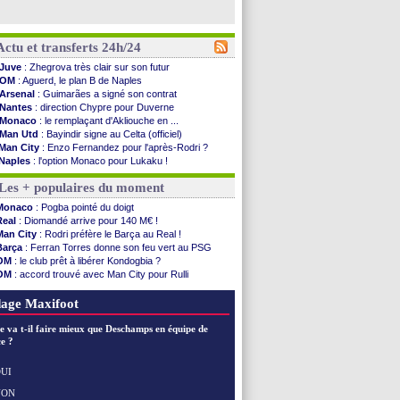
Actu et transferts 24h/24
Juve
: Zhegrova très clair sur son futur
OM
: Aguerd, le plan B de Naples
Arsenal
: Guimarães a signé son contrat
Nantes
: direction Chypre pour Duverne
Monaco
: le remplaçant d'Akliouche en ...
Man Utd
: Bayindir signe au Celta (officiel)
Man City
: Enzo Fernandez pour l'après-Rodri ?
Naples
: l'option Monaco pour Lukaku !
OM
: Lucas Perri a été approché
Les + populaires du moment
PSG
: le coach de l'Ajax insiste pour Godts
PSG
: une 2e offre en préparation pour Godts
Monaco
: Pogba pointé du doigt
Francfort
: Dina Ebimbe signe à Schalke (off.)
Real
: Diomandé arrive pour 140 M€ !
Strasbourg
: Saïdou Sow prêté à Nantes (off.)
Man City
: Rodri préfère le Barça au Real !
Monaco
: Filipe Luis aimerait garder Balogun
Barça
: Ferran Torres donne son feu vert au PSG
Dortmund
: Newcastle est prévenu pour Nmecha
OM
: le club prêt à libérer Kondogbia ?
Barça
: première offre à 45 M€ pour Rodri ?
OM
: accord trouvé avec Man City pour Rulli
Argentine
: le soutien très appuyé à Infantino
PSG
: l'étonnante rumeur Gusto
Tottenham
: Van de Ven va prolonger
PSG
: Luis Enrique satisfait malgré tout
age Maxifoot
Barça
: l'agent de Rodri confirme !
FIFA
: la CAF soutient Infantino
e va t-il faire mieux que Deschamps en équipe de
CdM 2030
: Rubiales charge Infantino et ...
e ?
Rennes
: Embolo a des pistes alléchantes
Côte d'Ivoire
: Renard affiche ses ambitions
UI
Rennes
: Haise confirme pour Aït Boudlal
NON
Voir les brèves précédentes