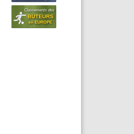
Classements des
BUTEURS
en EUROPE