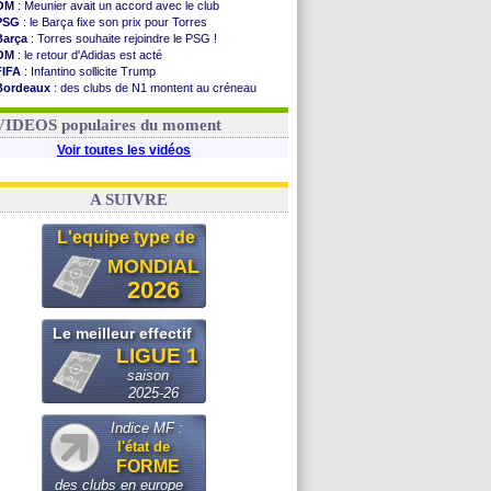
OM
: Meunier avait un accord avec le club
PSG
: le Barça fixe son prix pour Torres
Barça
: Torres souhaite rejoindre le PSG !
OM
: le retour d'Adidas est acté
FIFA
: Infantino sollicite Trump
Bordeaux
: des clubs de N1 montent au créneau
Argentine
: quand Medina recadre... sa mère
Real
: le démenti de Leipzig pour Diomandé
VIDEOS populaires du moment
Voir toutes les vidéos
A SUIVRE
L'equipe type de
MONDIAL
2026
Le meilleur effectif
LIGUE 1
saison
2025-26
Indice MF :
l'état de
FORME
des clubs en europe