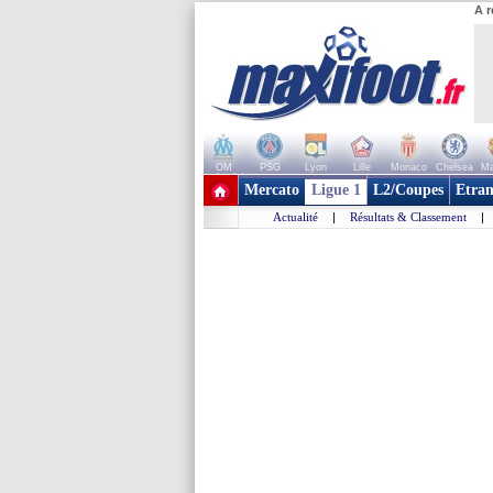
A r
OM
PSG
Lyon
Lille
Monaco
Chelsea
Ma
+ de clubs
Mercato
Ligue 1
L2/Coupes
Etran
Actualité
|
Résultats & Classement
|