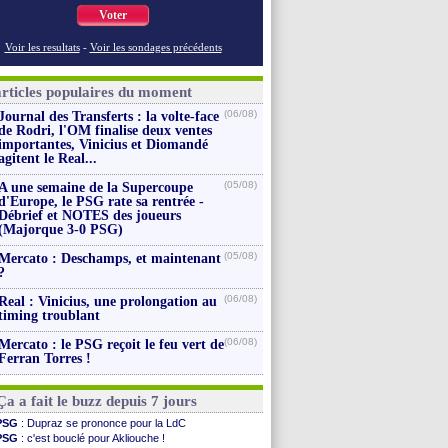
Voter
Voir les resultats
-
Voir les sondages précédents
articles populaires du moment
(06/08)
Journal des Transferts : la volte-face
de Rodri, l'OM finalise deux ventes
importantes, Vinicius et Diomandé
agitent le Real...
(05/08)
A une semaine de la Supercoupe
d'Europe, le PSG rate sa rentrée -
Débrief et NOTES des joueurs
(Majorque 3-0 PSG)
(05/08)
Mercato : Deschamps, et maintenant
?
(06/08)
Real : Vinicius, une prolongation au
timing troublant
(06/08)
Mercato : le PSG reçoit le feu vert de
Ferran Torres !
Ça a fait le buzz depuis 7 jours
PSG
: Dupraz se prononce pour la LdC
PSG
: c'est bouclé pour Akliouche !