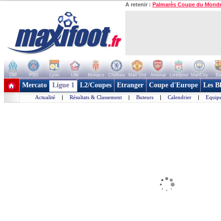
A retenir :
Palmarès Coupe du Mond
OM
PSG
Lyon
Lille
Monaco
Chelsea
Man Utd
Arsenal
Liverpool
ManCity
Ba
+ de clubs
Mercato
Ligue 1
L2/Coupes
Etranger
Coupe d'Europe
Les B
Actualité
|
Résultats & Classement
|
Buteurs
|
Calendrier
|
Equipe