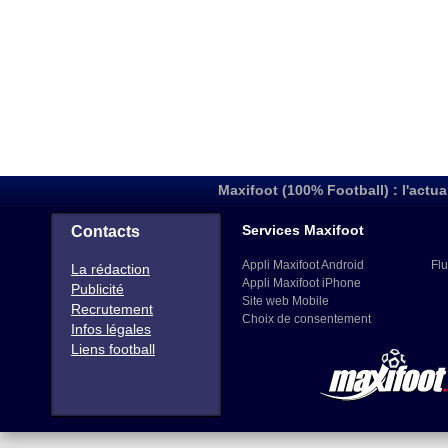
Maxifoot (100% Football) : l'actua
Services Maxifoot
Contacts
Appli Maxifoot Android
Flu
La rédaction
Appli Maxifoot iPhone
Publicité
Site web Mobile
Recrutement
Choix de consentement
Infos légales
Liens football